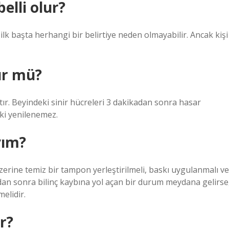
elli olur?
k başta herhangi bir belirtiye neden olmayabilir. Ancak kişi
ür mü?
stır. Beyindeki sinir hücreleri 3 dakikadan sonra hasar
 ki yenilenemez.
yım?
erine temiz bir tampon yerleştirilmeli, baskı uygulanmalı ve
an sonra bilinç kaybına yol açan bir durum meydana gelirse
elidir.
r?