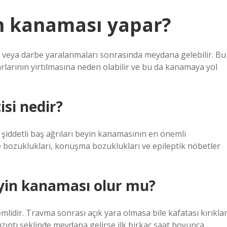
n kanaması yapar?
er veya darbe yaralanmaları sonrasında meydana gelebilir. Bu
arının yırtılmasına neden olabilir ve bu da kanamaya yol
isi nedir?
 şiddetli baş ağrıları beyin kanamasının en önemli
nge bozuklukları, konuşma bozuklukları ve epileptik nöbetler
yin kanaması olur mu?
lidir. Travma sonrası açık yara olmasa bile kafatası kırıklar
zıntı şeklinde meydana gelirse ilk birkaç saat boyunca