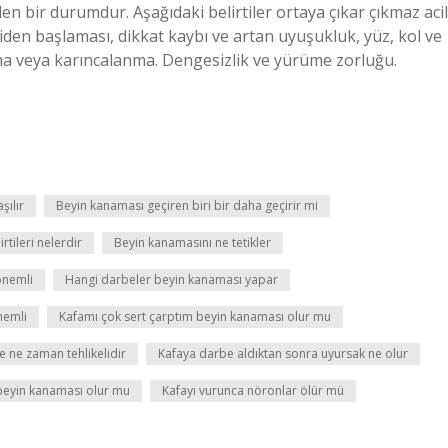
n bir durumdur. Aşağıdaki belirtiler ortaya çıkar çıkmaz acil
niden başlaması, dikkat kaybı ve artan uyuşukluk, yüz, kol ve
ma veya karıncalanma. Dengesizlik ve yürüme zorluğu.
şılır
Beyin kanaması geçiren biri bir daha geçirir mi
tileri nelerdir
Beyin kanamasını ne tetikler
önemli
Hangi darbeler beyin kanaması yapar
nemli
Kafamı çok sert çarptım beyin kanaması olur mu
e ne zaman tehlikelidir
Kafaya darbe aldıktan sonra uyursak ne olur
beyin kanaması olur mu
Kafayı vurunca nöronlar ölür mü