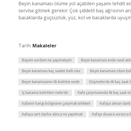
Beyin kanaması ölüme yol açabilen yaşamı tehdit ede
servise gitmek gerekir: Çok şiddetli baş ağrısının a
bacaklarda güçsüzlük, yüz, kol ve bacaklarda uyuş
Tarih:
Makaleler
Başımı vurdum ne yapmalıyım
Beyin kanaması evde nasıl anla
Beyin kanaması kaç saatte belli olur
Beyin kanaması ölüm belir
Beyin kanamasının ilk belirtisi nedir
Düşmelerde ilk kaç saat 
İç kanama belirtileri nelerdir
Kafa çarpmasında ilk kaç saat ö
Kafanin hangi bölgesine çarpmak tehlikeli
Kafaya alınan darb
Kafaya sert darbe alınca ne yapılmalı
Kafayı duvara vurunca 