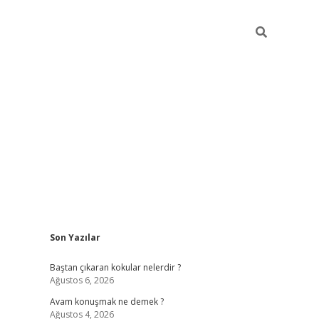
Sidebar
Son Yazılar
piabellacasino
Baştan çıkaran kokular nelerdir ?
Ağustos 6, 2026
Avam konuşmak ne demek ?
Ağustos 4, 2026