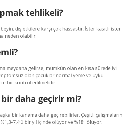
pmak tehlikeli?
in, dış etkilere karşı çok hassastır. İster kasıtlı ister
a neden olabilir.
emli?
usma meydana gelirse, mümkün olan en kısa sürede iyi
 Semptomsuz olan çocuklar normal yeme ve uyku
e bir kontrol edilmelidir.
bir daha geçirir mi?
şka bir kanama daha geçirebilirler. Çeşitli çalışmaların
1,3-7,4’ü bir yıl içinde ölüyor ve %18’i ölüyor.