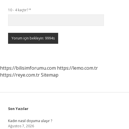
10 - 4 kaçtır?
*
https://bilisimforumu.com
https://lemo.com.tr
https://reye.com.tr
Sitemap
Sidebar
Son Yazılar
Kadın nasıl doyuma ulaşır ?
Ağustos 7, 2026