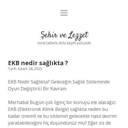
menüyü
Anasayfa
aç
Gizlilik Politikası
Şehir ve Lezzet
Yasal Uyarı
Yerel tatlarla dolu keyifli yolculuk!
Hakkımızda
EKB nedir sağlıkta ?
Tarih: Kasım 28, 2025
EKB Nedir Sağlıkta? Geleceğin Sağlık Sisteminde
Oyun Değiştirici Bir Kavram
Merhaba! Bugün çok ilginç bir konuyu ele alacağız:
EKB (Elektronik Klinik Belge) sağlıkta neden bu
kadar önemli ve bu sistemin gelecekte nasıl devrim
yaratabileceğini hiç düşündünüz mü? Eğer siz de