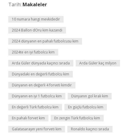
Tarih:
Makaleler
10 numara hangi mevkidedir
2024 Ballon dOru kim kazandı
2024 dünyanın en pahalı futbolcusu kim
2024te en iyi futbolcu kim
Arda Güler dünyada kaçıncı sırada
Arda Güler kaç milyon
Dünyadaki en değerli futbolcu kim
Dünyanın en değerli 4 forveti kimdir
Dünyanın en iyi 1 futbolcu kim
Dünyanın gol kralı kim
En değerli Türk futbolcu kim
En güçlü futbolcu kim
En pahalı forvet kim
En zengin Türk futbolcu kim
Galatasarayın yeni forveti kim
Ronaldo kaçıncı sırada