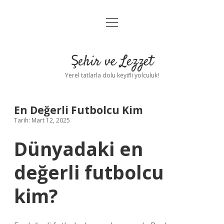
menüyü
Anasayfa
aç
Gizlilik Politikası
Şehir ve Lezzet
Yasal Uyarı
Yerel tatlarla dolu keyifli yolculuk!
Hakkımızda
En Değerli Futbolcu Kim
Tarih: Mart 12, 2025
Dünyadaki en
değerli futbolcu
kim?