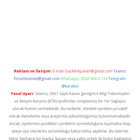
acasino
Reklam ve İletişim:
E-mail:
backlinkpaneli@gmail.com
Teams:
forumhizmeti@gmail.com
Whatsapp: 0262 606 0 726
Telegram:
@karabul
Yasal Uyarı:
Sitemiz, 5651 Sayılı Kanun gereğince Bilgi Teknolojileri
ve İletişim Kurumu (BTK) tarafından onaylanmış bir Yer Sağlayıcı
olarak hizmet vermektedir. Bu nedenle, sitedeki içerikleri proaktif
olarak denetleme veya araştırma yükümlülüğümüz bulunmamaktadır.
Ancak, üyelerimiz yazdıkları içeriklerin sorumluluğunu taşımakta olup,
siteye üye olarak bu sorumluluğu kabul etmiş sayılırlar. Bu internet
sitesi, herhangi bir marka, kurum veya şahıs şirketi ile hiçbir bağlantısı