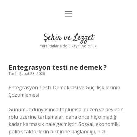
menüyü
Anasayfa
aç
Gizlilik Politikası
Şehir ve Lezzet
Yasal Uyarı
Yerel tatlarla dolu keyifli yolculuk!
Hakkımızda
Entegrasyon testi ne demek ?
Tarih: Şubat 23, 2026
Entegrasyon Testi: Demokrasi ve Güç İlişkilerinin
Çözümlemesi
Günümüz dünyasında toplumsal düzen ve devletin
rolü üzerine tartışmalar, daha önce hiç olmadığı
kadar karmaşık hale gelmiştir. Sosyal, ekonomik,
politik faktörlerin birbirine bağlandığı, hızlı