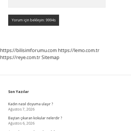
https://bilisimforumu.com
https://lemo.com.tr
https://reye.com.tr
Sitemap
Sidebar
Son Yazılar
Kadın nasıl doyuma ulaşır ?
Ağustos 7, 2026
Baştan çıkaran kokular nelerdir ?
Ağustos 6, 2026