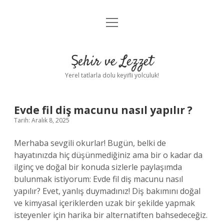
menüyü
Anasayfa
aç
Gizlilik Politikası
Şehir ve Lezzet
Yasal Uyarı
Yerel tatlarla dolu keyifli yolculuk!
Hakkımızda
Evde fil diş macunu nasıl yapılır ?
Tarih: Aralık 8, 2025
Merhaba sevgili okurlar! Bugün, belki de
hayatınızda hiç düşünmediğiniz ama bir o kadar da
ilginç ve doğal bir konuda sizlerle paylaşımda
bulunmak istiyorum: Evde fil diş macunu nasıl
yapılır? Evet, yanlış duymadınız! Diş bakımını doğal
ve kimyasal içeriklerden uzak bir şekilde yapmak
isteyenler için harika bir alternatiften bahsedeceğiz.