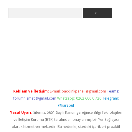
Arama
acasino
Reklam ve İletişim:
E-mail:
backlinkpaneli@gmail.com
Teams:
forumhizmeti@gmail.com
Whatsapp: 0262 606 0 726
Telegram:
@karabul
Yasal Uyarı:
Sitemiz, 5651 Sayılı Kanun gereğince Bilgi Teknolojileri
ve İletişim Kurumu (BTK) tarafından onaylanmış bir Yer Sağlayıcı
olarak hizmet vermektedir. Bu nedenle, sitedeki içerikleri proaktif