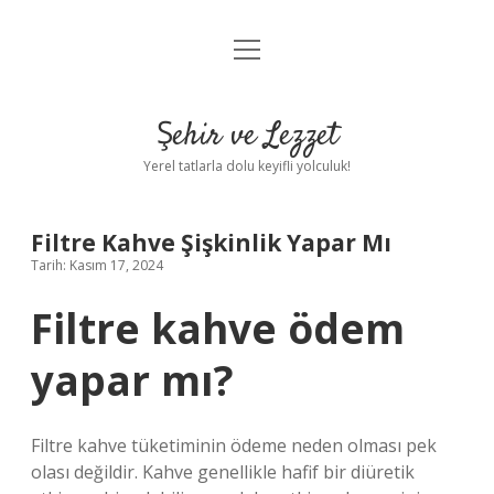
menüyü
Anasayfa
aç
Gizlilik Politikası
Şehir ve Lezzet
Yasal Uyarı
Yerel tatlarla dolu keyifli yolculuk!
Hakkımızda
Filtre Kahve Şişkinlik Yapar Mı
Tarih: Kasım 17, 2024
Filtre kahve ödem
yapar mı?
Filtre kahve tüketiminin ödeme neden olması pek
olası değildir. Kahve genellikle hafif bir diüretik