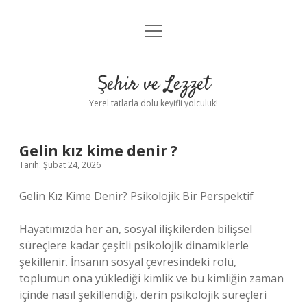
menüyü
Anasayfa
aç
Gizlilik Politikası
Şehir ve Lezzet
Yasal Uyarı
Yerel tatlarla dolu keyifli yolculuk!
Hakkımızda
Gelin kız kime denir ?
Tarih: Şubat 24, 2026
Gelin Kız Kime Denir? Psikolojik Bir Perspektif
Hayatımızda her an, sosyal ilişkilerden bilişsel
süreçlere kadar çeşitli psikolojik dinamiklerle
şekillenir. İnsanın sosyal çevresindeki rolü,
toplumun ona yüklediği kimlik ve bu kimliğin zaman
içinde nasıl şekillendiği, derin psikolojik süreçleri