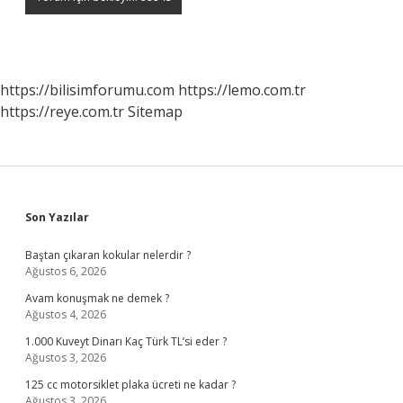
https://bilisimforumu.com
https://lemo.com.tr
https://reye.com.tr
Sitemap
Sidebar
Son Yazılar
Baştan çıkaran kokular nelerdir ?
Ağustos 6, 2026
Avam konuşmak ne demek ?
Ağustos 4, 2026
1.000 Kuveyt Dinarı Kaç Türk TL’si eder ?
Ağustos 3, 2026
125 cc motorsiklet plaka ücreti ne kadar ?
Ağustos 3, 2026