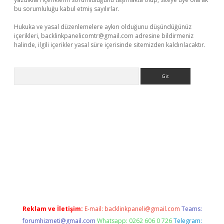
bu sorumluluğu kabul etmiş sayılırlar.
Hukuka ve yasal düzenlemelere aykırı olduğunu düşündüğünüz
içerikleri,
backlinkpanelicomtr@gmail.com
adresine bildirmeniz
halinde, ilgili içerikler yasal süre içerisinde sitemizden kaldırılacaktır.
Arama
llacasino
Reklam ve İletişim:
E-mail:
backlinkpaneli@gmail.com
Teams:
forumhizmeti@gmail.com
Whatsapp: 0262 606 0 726
Telegram: