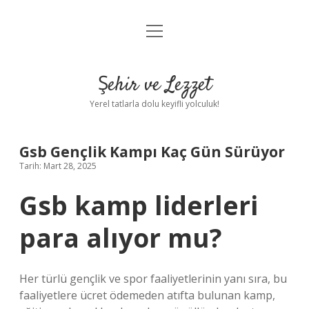
menüyü
Anasayfa
aç
Gizlilik Politikası
Şehir ve Lezzet
Yasal Uyarı
Yerel tatlarla dolu keyifli yolculuk!
Hakkımızda
Gsb Gençlik Kampı Kaç Gün Sürüyor
Tarih: Mart 28, 2025
Gsb kamp liderleri
para alıyor mu?
Her türlü gençlik ve spor faaliyetlerinin yanı sıra, bu
faaliyetlere ücret ödemeden atıfta bulunan kamp, ​​