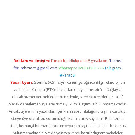
iabellacasino
Reklam ve İletişim:
E-mail:
backlinkpaneli@gmail.com
Teams:
forumhizmeti@gmail.com
Whatsapp: 0262 606 0 726
Telegram:
@karabul
Yasal Uyarı:
Sitemiz, 5651 Sayılı Kanun gereğince Bilgi Teknolojileri
ve İletişim Kurumu (BTK) tarafından onaylanmış bir Yer Sağlayıcı
olarak hizmet vermektedir. Bu nedenle, sitedeki içerikleri proaktif
olarak denetleme veya araştırma yükümlülüğümüz bulunmamaktadır.
Ancak, üyelerimiz yazdıkları içeriklerin sorumluluğunu taşımakta olup,
siteye üye olarak bu sorumluluğu kabul etmiş sayılırlar. Bu internet
sitesi, herhangi bir marka, kurum veya şahıs şirketi ile hiçbir bağlantısı
bulunmamaktadır. Sitede yalnızca kendi hazırladığımız makaleler