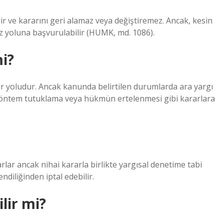
ir ve kararını geri alamaz veya değiştiremez. Ancak, kesin
iz yoluna başvurulabilir (HUMK, md. 1086).
mi?
bir yoludur. Ancak kanunda belirtilen durumlarda ara yargı
 yöntem tutuklama veya hükmün ertelenmesi gibi kararlara
rlar ancak nihai kararla birlikte yargısal denetime tabi
ndiliğinden iptal edebilir.
lir mi?