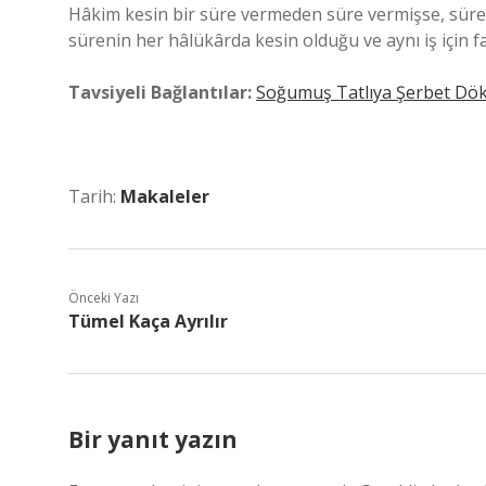
Hâkim kesin bir süre vermeden süre vermişse, süreyi 
sürenin her hâlükârda kesin olduğu ve aynı iş için f
Tavsiyeli Bağlantılar:
Soğumuş Tatlıya Şerbet Dö
Tarih:
Makaleler
Önceki Yazı
Tümel Kaça Ayrılır
Bir yanıt yazın