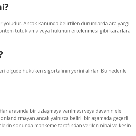
mi?
bir yoludur. Ancak kanunda belirtilen durumlarda ara yargı
 yöntem tutuklama veya hükmün ertelenmesi gibi kararlara
?
eri ölçüde hukuken sigortalının yerini alırlar. Bu nedenle
aflar arasında bir uzlaşmaya varılması veya davanın ele
ı sonlandırmayan ancak yalnızca belirli bir aşamada geçerli
lemlerin sonunda mahkeme tarafından verilen nihai ve kesin