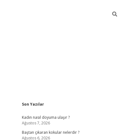
Sidebar
Son Yazılar
piabellaca
Kadın nasıl doyuma ulaşır ?
Ağustos 7, 2026
Baştan çıkaran kokular nelerdir ?
Ağustos 6, 2026