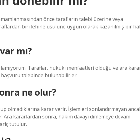
n dönebilir mi?
amamlanmasından önce tarafların talebi üzerine veya
araflardan biri lehine usulüne uygun olarak kazanılmış bir ha
 var mı?
rlamıyorum. Taraflar, hukuki menfaatleri olduğu ve ara kara
 başvuru talebinde bulunabilirler.
nra ne olur?
up olmadıklarına karar verir. İşlemleri sonlandırmayan anca
ır. Ara kararlardan sonra, hakim davayı dinlemeye devam
ariç tutulur.