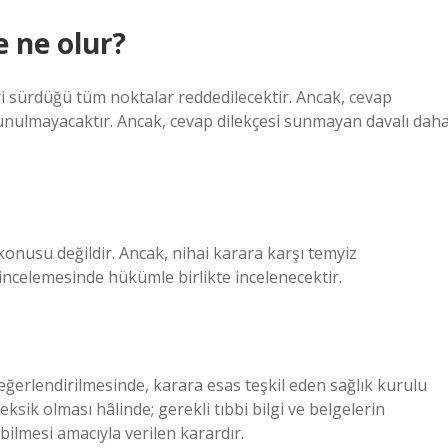
 ne olur?
ri sürdüğü tüm noktalar reddedilecektir. Ancak, cevap
 sunulmayacaktır. Ancak, cevap dilekçesi sunmayan davalı dah
konusu değildir. Ancak, nihai karara karşı temyiz
ncelemesinde hükümle birlikte incelenecektir.
eğerlendirilmesinde, karara esas teşkil eden sağlık kurulu
sik olması hâlinde; gerekli tıbbi bilgi ve belgelerin
lmesi amacıyla verilen karardır.