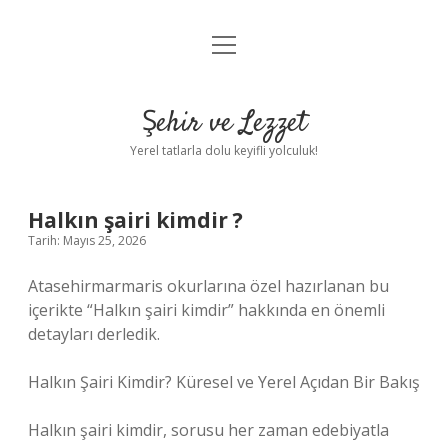
menüyü
Anasayfa
aç
Gizlilik Politikası
Şehir ve Lezzet
Yasal Uyarı
Yerel tatlarla dolu keyifli yolculuk!
Hakkımızda
Halkın şairi kimdir ?
Tarih: Mayıs 25, 2026
Atasehirmarmaris okurlarına özel hazırlanan bu
içerikte “Halkın şairi kimdir” hakkında en önemli
detayları derledik.
Halkın Şairi Kimdir? Küresel ve Yerel Açıdan Bir Bakış
Halkın şairi kimdir, sorusu her zaman edebiyatla