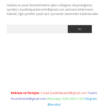
Hukuka ve yasal düzenlemelere aykırı olduğunu düşündüğünüz
içerikleri,
backlinkpanelicomtr@gmail.com
adresine bildirmeniz
halinde, ilgili içerikler yasal süre içerisinde sitemizden kaldırılacaktır.
Arama
bellacasino
Reklam ve İletişim:
E-mail:
backlinkpaneli@gmail.com
Teams:
forumhizmeti@gmail.com
Whatsapp: 0262 606 0 726
Telegram:
@karabul