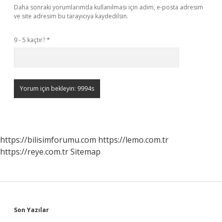
Daha sonraki yorumlarımda kullanılması için adım, e-posta adresim
ve site adresim bu tarayıcıya kaydedilsin.
9 - 5 kaçtır?
*
https://bilisimforumu.com
https://lemo.com.tr
https://reye.com.tr
Sitemap
Sidebar
Son Yazılar