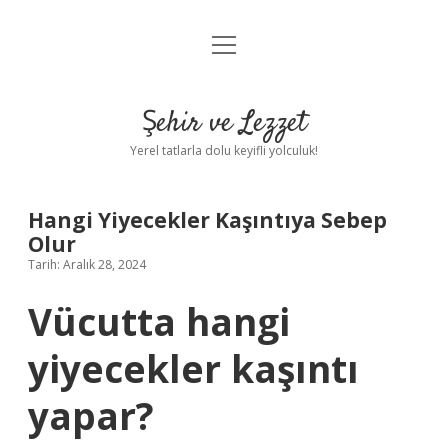
menüyü
Anasayfa
aç
Gizlilik Politikası
Şehir ve Lezzet
Yasal Uyarı
Yerel tatlarla dolu keyifli yolculuk!
Hakkımızda
Hangi Yiyecekler Kaşıntıya Sebep
Olur
Tarih: Aralık 28, 2024
Vücutta hangi
yiyecekler kaşıntı
yapar?