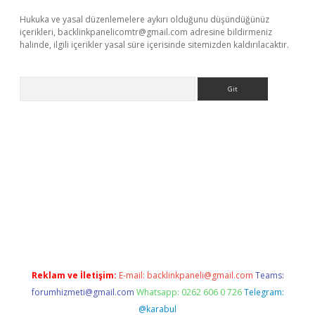
Hukuka ve yasal düzenlemelere aykırı olduğunu düşündüğünüz
içerikleri,
backlinkpanelicomtr@gmail.com
adresine bildirmeniz
halinde, ilgili içerikler yasal süre içerisinde sitemizden kaldırılacaktır.
Arama
ellacasino
Reklam ve İletişim:
E-mail:
backlinkpaneli@gmail.com
Teams:
forumhizmeti@gmail.com
Whatsapp: 0262 606 0 726
Telegram:
@karabul