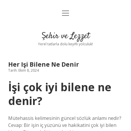
menüyü
Anasayfa
aç
Gizlilik Politikası
Şehir ve Lezzet
Yasal Uyarı
Yerel tatlarla dolu keyifli yolculuk!
Hakkımızda
Her Işi Bilene Ne Denir
Tarih: Ekim 8, 2024
İşi çok iyi bilene ne
denir?
Mütehassis kelimesinin güncel sözlük anlamı nedir?
Cevap: Bir işin iç yüzünü ve hakikatini çok iyi bilen