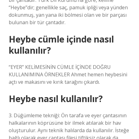
bir çantadır. Türk Dil Kurumu’na göre, kelime
“Heybe”dir; genellikle saç, pamuk ipliği veya yünden
dokunmuş, yan yana iki bölmesi olan ve bir parçası
bulunan bir tür çantadır.
Heybe cümle içinde nasıl
kullanılır?
“EYER” KELİMESİNİN CÜMLE İÇİNDE DOĞRU
KULLANIMINA ÖRNEKLER Ahmet hemen heybesini
açtı ve makasını ve kırık tarağını çıkardı.
Heybe nasıl kullanılır?
3. Düğümleme tekniği: Ön tarafa ve eyer çantasının
halkalarının köprüsüne bir ilmek atılarak bir hav
oluşturulur. Aynı teknik halılarda da kullanılır. İsteğe
bağlı olarak eyer çantası filesi tiftiksiz olarak da