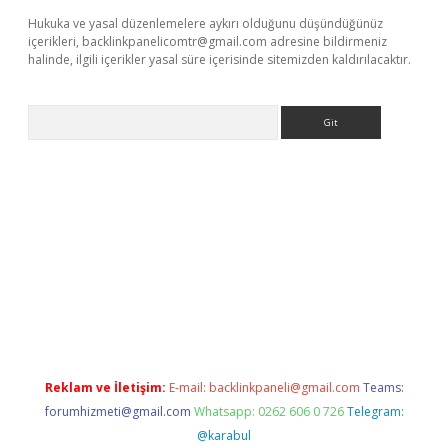
Hukuka ve yasal düzenlemelere aykırı olduğunu düşündüğünüz
içerikleri,
backlinkpanelicomtr@gmail.com
adresine bildirmeniz
halinde, ilgili içerikler yasal süre içerisinde sitemizden kaldırılacaktır.
Arama
bellacasino
Reklam ve İletişim:
E-mail:
backlinkpaneli@gmail.com
Teams:
forumhizmeti@gmail.com
Whatsapp: 0262 606 0 726
Telegram:
@karabul