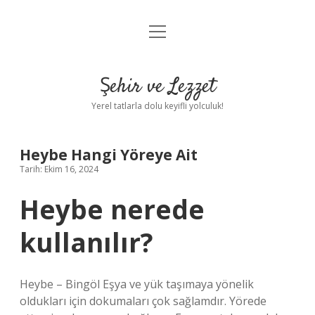
menüyü
Anasayfa
aç
Gizlilik Politikası
Şehir ve Lezzet
Yasal Uyarı
Yerel tatlarla dolu keyifli yolculuk!
Hakkımızda
Heybe Hangi Yöreye Ait
Tarih: Ekim 16, 2024
Heybe nerede
kullanılır?
Heybe – Bingöl Eşya ve yük taşımaya yönelik
oldukları için dokumaları çok sağlamdır. Yörede