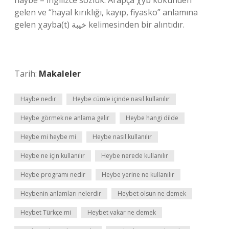
haybe – İngilizce sözlük. Arapça χyb kökünden
gelen ve “hayal kırıklığı, kayıp, fiyasko” anlamına
gelen χayba(t) خيبة kelimesinden bir alıntıdır.
Tarih:
Makaleler
Haybe nedir
Heybe cümle içinde nasıl kullanılır
Heybe görmek ne anlama gelir
Heybe hangi dilde
Heybe mi heybe mi
Heybe nasıl kullanılır
Heybe ne için kullanılır
Heybe nerede kullanılır
Heybe programı nedir
Heybe yerine ne kullanılır
Heybenin anlamları nelerdir
Heybet olsun ne demek
Heybet Türkçe mi
Heybet vakar ne demek