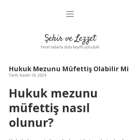
menüyü
Anasayfa
aç
Gizlilik Politikası
Şehir ve Lezzet
Yasal Uyarı
Yerel tatlarla dolu keyifli yolculuk!
Hakkımızda
Hukuk Mezunu Müfettiş Olabilir Mi
Tarih: Kasım 18, 2024
Hukuk mezunu
müfettiş nasıl
olunur?