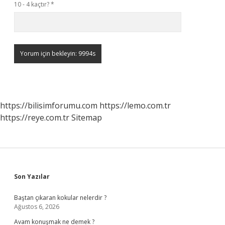
10 - 4 kaçtır?
*
https://bilisimforumu.com
https://lemo.com.tr
https://reye.com.tr
Sitemap
Sidebar
Son Yazılar
Baştan çıkaran kokular nelerdir ?
Ağustos 6, 2026
Avam konuşmak ne demek ?