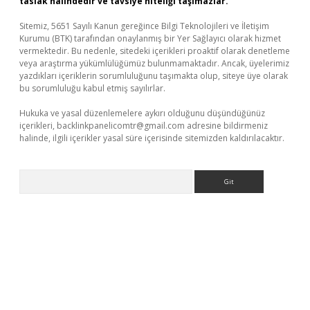
taslak halindedir ve tavsiye niteliği taşımazlar.
Sitemiz, 5651 Sayılı Kanun gereğince Bilgi Teknolojileri ve İletişim
Kurumu (BTK) tarafından onaylanmış bir Yer Sağlayıcı olarak hizmet
vermektedir. Bu nedenle, sitedeki içerikleri proaktif olarak denetleme
veya araştırma yükümlülüğümüz bulunmamaktadır. Ancak, üyelerimiz
yazdıkları içeriklerin sorumluluğunu taşımakta olup, siteye üye olarak
bu sorumluluğu kabul etmiş sayılırlar.
Hukuka ve yasal düzenlemelere aykırı olduğunu düşündüğünüz
içerikleri,
backlinkpanelicomtr@gmail.com
adresine bildirmeniz
halinde, ilgili içerikler yasal süre içerisinde sitemizden kaldırılacaktır.
Arama
acasino