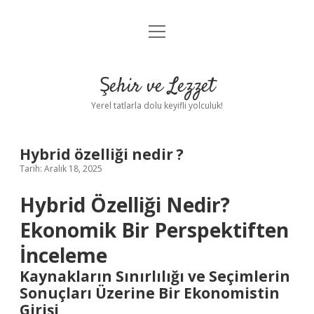
menüyü
Anasayfa
aç
Gizlilik Politikası
Şehir ve Lezzet
Yasal Uyarı
Yerel tatlarla dolu keyifli yolculuk!
Hakkımızda
Hybrid özelliği nedir ?
Tarih: Aralık 18, 2025
Hybrid Özelliği Nedir?
Ekonomik Bir Perspektiften
İnceleme
Kaynakların Sınırlılığı ve Seçimlerin
Sonuçları Üzerine Bir Ekonomistin
Girişi