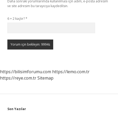
Daha sonraki yorumlarımda kullanılması için adım, e-posta adresim
ve site adresim bu tarayıcıya kaydedilsin.
6 + 2 kaçtır?
*
https://bilisimforumu.com
https://lemo.com.tr
https://reye.com.tr
Sitemap
Sidebar
Son Yazılar