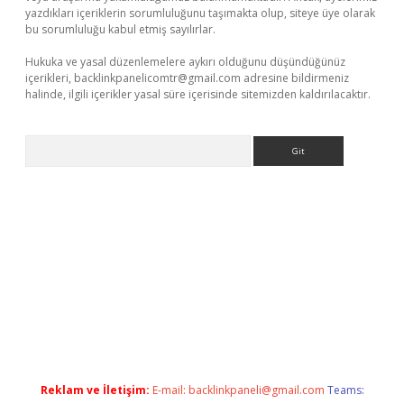
yazdıkları içeriklerin sorumluluğunu taşımakta olup, siteye üye olarak
bu sorumluluğu kabul etmiş sayılırlar.
Hukuka ve yasal düzenlemelere aykırı olduğunu düşündüğünüz
içerikleri,
backlinkpanelicomtr@gmail.com
adresine bildirmeniz
halinde, ilgili içerikler yasal süre içerisinde sitemizden kaldırılacaktır.
Arama
acasino
Reklam ve İletişim:
E-mail:
backlinkpaneli@gmail.com
Teams: