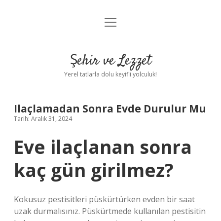
menüyü
Anasayfa
aç
Gizlilik Politikası
Şehir ve Lezzet
Yasal Uyarı
Yerel tatlarla dolu keyifli yolculuk!
Hakkımızda
Ilaçlamadan Sonra Evde Durulur Mu
Tarih: Aralık 31, 2024
Eve ilaçlanan sonra
kaç gün girilmez?
Kokusuz pestisitleri püskürtürken evden bir saat
uzak durmalısınız. Püskürtmede kullanılan pestisitin