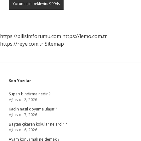
https://bilisimforumu.com
https://lemo.com.tr
https://reye.com.tr
Sitemap
Sidebar
Son Yazılar
Supap bindirme nedir ?
Ağustos 8, 2026
Kadın nasıl doyuma ulaşır ?
Ağustos 7, 2026
Baştan çıkaran kokular nelerdir ?
Ağustos 6, 2026
Avam konuşmak ne demek ?