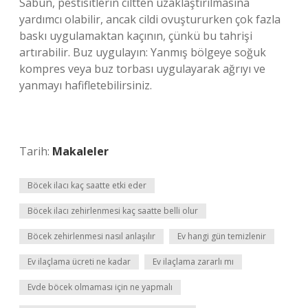
Sabun, pestisitlerin ciltten uzaklaştırılmasına
yardımcı olabilir, ancak cildi ovuştururken çok fazla
baskı uygulamaktan kaçının, çünkü bu tahrişi
artırabilir. Buz uygulayın: Yanmış bölgeye soğuk
kompres veya buz torbası uygulayarak ağrıyı ve
yanmayı hafifletebilirsiniz.
Tarih:
Makaleler
Böcek ilacı kaç saatte etki eder
Böcek ilacı zehirlenmesi kaç saatte belli olur
Böcek zehirlenmesi nasıl anlaşılır
Ev hangi gün temizlenir
Ev ilaçlama ücreti ne kadar
Ev ilaçlama zararlı mı
Evde böcek olmaması için ne yapmalı