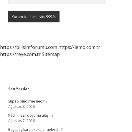
https://bilisimforumu.com
https://lemo.com.tr
https://reye.com.tr
Sitemap
Sidebar
Son Yazılar
Supap bindirme nedir ?
Ağustos 8, 2026
Kadın nasıl doyuma ulaşır ?
Ağustos 7, 2026
Baştan çıkaran kokular nelerdir ?