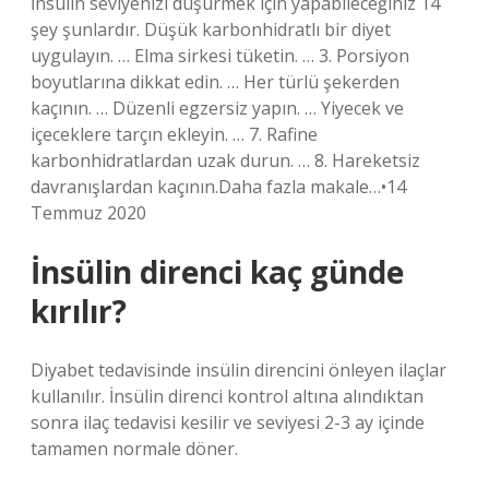
İnsülin seviyenizi düşürmek için yapabileceğiniz 14
şey şunlardır. Düşük karbonhidratlı bir diyet
uygulayın. … Elma sirkesi tüketin. … 3. Porsiyon
boyutlarına dikkat edin. … Her türlü şekerden
kaçının. … Düzenli egzersiz yapın. … Yiyecek ve
içeceklere tarçın ekleyin. … 7. Rafine
karbonhidratlardan uzak durun. … 8. Hareketsiz
davranışlardan kaçının.Daha fazla makale…•14
Temmuz 2020
İnsülin direnci kaç günde
kırılır?
Diyabet tedavisinde insülin direncini önleyen ilaçlar
kullanılır. İnsülin direnci kontrol altına alındıktan
sonra ilaç tedavisi kesilir ve seviyesi 2-3 ay içinde
tamamen normale döner.