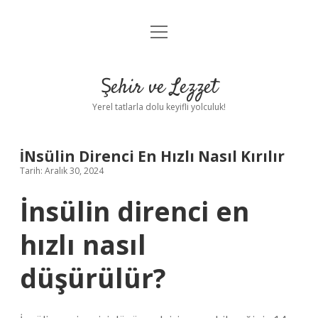
menüyü
Anasayfa
aç
Gizlilik Politikası
Şehir ve Lezzet
Yasal Uyarı
Yerel tatlarla dolu keyifli yolculuk!
Hakkımızda
İNsülin Direnci En Hızlı Nasıl Kırılır
Tarih: Aralık 30, 2024
İnsülin direnci en
hızlı nasıl
düşürülür?