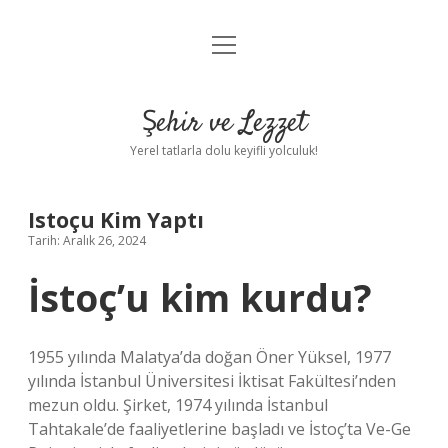
menüyü
Anasayfa
aç
Gizlilik Politikası
Şehir ve Lezzet
Yasal Uyarı
Yerel tatlarla dolu keyifli yolculuk!
Hakkımızda
Istoçu Kim Yaptı
Tarih: Aralık 26, 2024
İstoç’u kim kurdu?
1955 yılında Malatya’da doğan Öner Yüksel, 1977
yılında İstanbul Üniversitesi İktisat Fakültesi’nden
mezun oldu. Şirket, 1974 yılında İstanbul
Tahtakale’de faaliyetlerine başladı ve İstoç’ta Ve-Ge