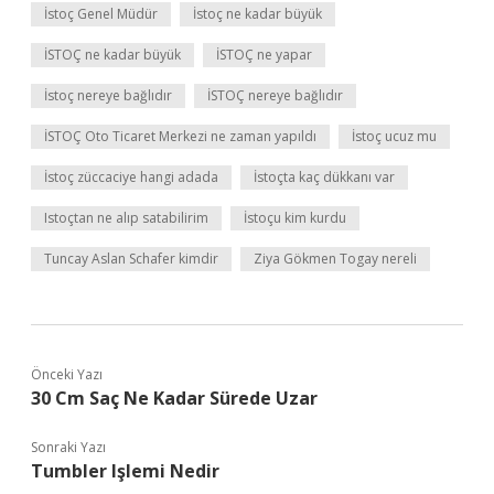
İstoç Genel Müdür
İstoç ne kadar büyük
İSTOÇ ne kadar büyük
İSTOÇ ne yapar
İstoç nereye bağlıdır
İSTOÇ nereye bağlıdır
İSTOÇ Oto Ticaret Merkezi ne zaman yapıldı
İstoç ucuz mu
İstoç züccaciye hangi adada
İstoçta kaç dükkanı var
Istoçtan ne alıp satabilirim
İstoçu kim kurdu
Tuncay Aslan Schafer kimdir
Ziya Gökmen Togay nereli
Önceki Yazı
30 Cm Saç Ne Kadar Sürede Uzar
Sonraki Yazı
Tumbler Işlemi Nedir