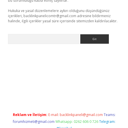
bu sorumluluğu kabul etmiş sayılırlar.
Hukuka ve yasal düzenlemelere aykırı olduğunu düşündüğünüz
içerikleri,
backlinkpanelicomtr@gmail.com
adresine bildirmeniz
halinde, ilgili içerikler yasal süre içerisinde sitemizden kaldırılacaktır.
Arama
abellacasino
Reklam ve İletişim:
E-mail:
backlinkpaneli@gmail.com
Teams:
forumhizmeti@gmail.com
Whatsapp: 0262 606 0 726
Telegram: