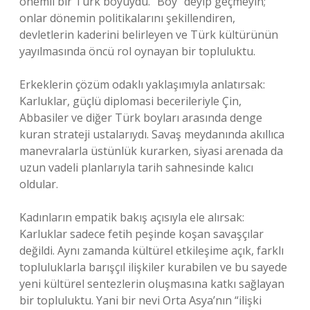
önemli bir Türk boyuydu. “Boy” deyip geçmeyin;
onlar dönemin politikalarını şekillendiren,
devletlerin kaderini belirleyen ve Türk kültürünün
yayılmasında öncü rol oynayan bir topluluktu.
Erkeklerin çözüm odaklı yaklaşımıyla anlatırsak:
Karluklar, güçlü diplomasi becerileriyle Çin,
Abbasiler ve diğer Türk boyları arasında denge
kuran strateji ustalarıydı. Savaş meydanında akıllıca
manevralarla üstünlük kurarken, siyasi arenada da
uzun vadeli planlarıyla tarih sahnesinde kalıcı
oldular.
Kadınların empatik bakış açısıyla ele alırsak:
Karluklar sadece fetih peşinde koşan savaşçılar
değildi. Aynı zamanda kültürel etkileşime açık, farklı
topluluklarla barışçıl ilişkiler kurabilen ve bu sayede
yeni kültürel sentezlerin oluşmasına katkı sağlayan
bir topluluktu. Yani bir nevi Orta Asya’nın “ilişki