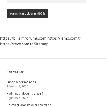
https://bilisimforumu.com
https://lemo.com.tr
https://reye.com.tr
Sitemap
Sidebar
Son Yazılar
Supap bindirme nedir ?
Ağustos 8, 2026
Kadın nasıl doyuma ulaşır ?
Ağustos 7, 2026
Baştan çıkaran kokular nelerdir ?