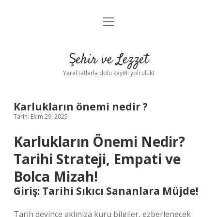
menüyü
Anasayfa
aç
Gizlilik Politikası
Şehir ve Lezzet
Yasal Uyarı
Yerel tatlarla dolu keyifli yolculuk!
Hakkımızda
Karlukların önemi nedir ?
Tarih: Ekim 29, 2025
Karlukların Önemi Nedir?
Tarihi Strateji, Empati ve
Bolca Mizah!
Giriş: Tarihi Sıkıcı Sananlara Müjde!
Tarih deyince aklınıza kuru bilgiler, ezberlenecek