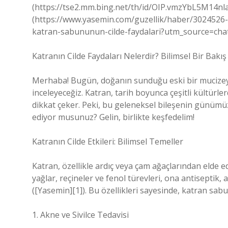
(https://tse2.mm.bing.net/th/id/OIP.vmzYbL5M14n
(https://www.yasemin.com/guzellik/haber/3024526-c
katran-sabununun-cilde-faydalari?utm_source=cha
Katranın Cilde Faydaları Nelerdir? Bilimsel Bir Bakış
Merhaba! Bugün, doğanın sunduğu eski bir mucizeyi, 
inceleyeceğiz. Katran, tarih boyunca çeşitli kültürle
dikkat çeker. Peki, bu geleneksel bileşenin günümüz
ediyor musunuz? Gelin, birlikte keşfedelim!
Katranın Cilde Etkileri: Bilimsel Temeller
Katran, özellikle ardıç veya çam ağaçlarından elde edi
yağlar, reçineler ve fenol türevleri, ona antiseptik, 
([Yasemin][1]). Bu özellikleri sayesinde, katran sabunu
1. Akne ve Sivilce Tedavisi