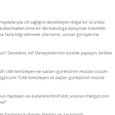
aydalarıyla cilt sağlığını destekleyen doğal bir üründür.
nle kullanmadan önce bir dermatologa danışmak önemlidir.
a fazla bilgi edinmek isterseniz, uzman görüşlerine
? Denediniz mi? Deneyimlerinizi bizimle paylaşın, birlikte
6-cildi-temizleyen-ve-saclari-gurlestiren-mucize-cozum-
t.com “Cildi temizleyen ve saçları gürleştiren mucize
nunun-faydalari-ve-kullanimi.html?utm_source=chatgpt.com
net”
-faydalari-kullanim-alanlari-ve-zararlari/?