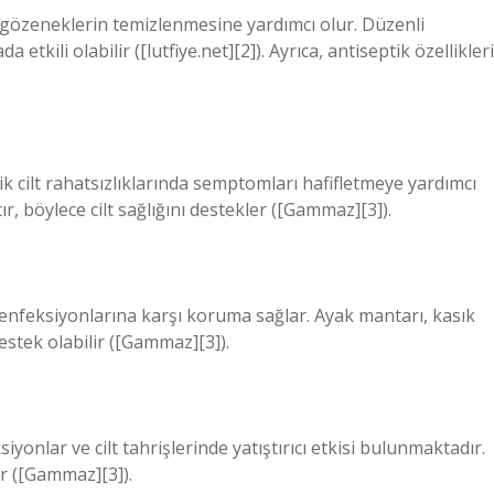
ak gözeneklerin temizlenmesine yardımcı olur. Düzenli
a etkili olabilir ([lutfiye.net][2]). Ayrıca, antiseptik özellikleri
k cilt rahatsızlıklarında semptomları hafifletmeye yardımcı
ltır, böylece cilt sağlığını destekler ([Gammaz][3]).
enfeksiyonlarına karşı koruma sağlar. Ayak mantarı, kasık
estek olabilir ([Gammaz][3]).
siyonlar ve cilt tahrişlerinde yatıştırıcı etkisi bulunmaktadır.
ur ([Gammaz][3]).