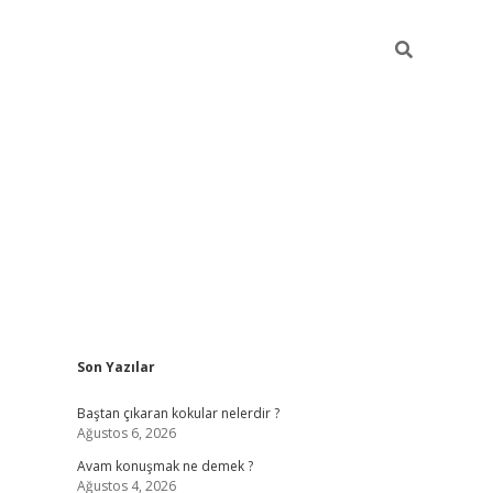
Sidebar
Son Yazılar
piabellacasino
Baştan çıkaran kokular nelerdir ?
Ağustos 6, 2026
Avam konuşmak ne demek ?
Ağustos 4, 2026