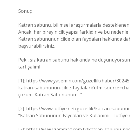
Sonuç
Katran sabunu, bilimsel araştırmalarla desteklenen f
Ancak, her bireyin cilt yapısı farklıdır ve bu nede
Katran sabununun cilde olan faydaları hakkında dah
başvurabilirsiniz.
Peki, siz katran sabunu hakkında ne düşünüyorsunuz
tartışalım!
[1]: https://www.yasemin.com/guzellik/haber/302452
katran-sabununun-cilde-faydalari?utm_source=chatgp
çözüm: Katran Sabununun …”
[2]: https://www.lutfiye.net/guzellik/katran-sabu
“Katran Sabununun Faydaları ve Kullanımı – lutfiye.
[3]: https://www.gammaz.com.tr/katran-sabunu-nedir