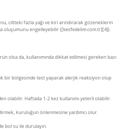
bunu, ciltteki fazla yağı ve kiri arındırarak gözeneklerin
 oluşumunu engelleyebilir ([kesfedelim.com.tr][4]).
ürün olsa da, kullanımında dikkat edilmesi gereken bazı
çük bir bölgesinde test yaparak alerjik reaksiyon olup
n olabilir. Haftada 1-2 kez kullanımı yeterli olabilir.
dirmek, kuruluğun önlenmesine yardımcı olur.
 bol su ile durulayın.