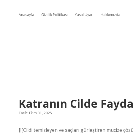
Anasayfa
Gizlilik Politikası
Yasal Uyarı
Hakkımızda
Katranın Cilde Fayda
Tarih: Ekim 31, 2025
[![Cildi temizleyen ve saçları gürleştiren mucize ç