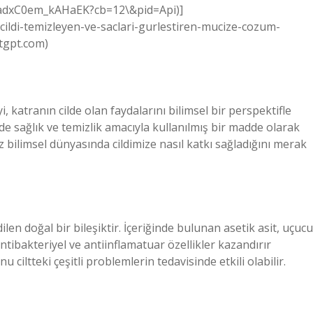
ladxC0em_kAHaEK?cb=12\&pid=Api)]
ildi-temizleyen-ve-saclari-gurlestiren-mucize-cozum-
tgpt.com)
katranın cilde olan faydalarını bilimsel bir perspektifle
rde sağlık ve temizlik amacıyla kullanılmış bir madde olarak
 bilimsel dünyasında cildimize nasıl katkı sağladığını merak
len doğal bir bileşiktir. İçeriğinde bulunan asetik asit, uçucu
antibakteriyel ve antiinflamatuar özellikler kazandırır
 ciltteki çeşitli problemlerin tedavisinde etkili olabilir.