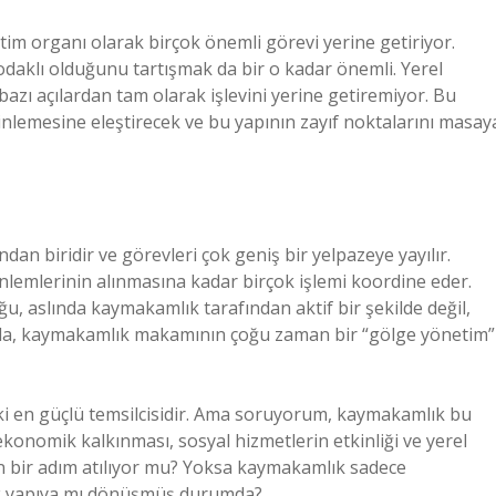
tim organı olarak birçok önemli görevi yerine getiriyor.
 odaklı olduğunu tartışmak da bir o kadar önemli. Yerel
azı açılardan tam olarak işlevini yerine getiremiyor. Bu
rinlemesine eleştirecek ve bu yapının zayıf noktalarını masay
dan biridir ve görevleri çok geniş bir yelpazeye yayılır.
önlemlerinin alınmasına kadar birçok işlemi koordine eder.
, aslında kaymakamlık tarafından aktif bir şekilde değil,
ktada, kaymakamlık makamının çoğu zaman bir “gölge yönetim”
i en güçlü temsilcisidir. Ama soruyorum, kaymakamlık bu
ekonomik kalkınması, sosyal hizmetlerin etkinliği ve yerel
 bir adım atılıyor mu? Yoksa kaymakamlık sadece
tik yapıya mı dönüşmüş durumda?