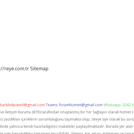
://reye.com.tr
Sitemap
backlinkpaneli@gmail.com
Teams:
forumhizmeti@gmail.com
Whatsapp: 0262 6
i ve İletişim Kurumu (BTK) tarafından onaylanmış bir Yer Sağlayıcı olarak hizmet 
zdıkları içeriklerin sorumluluğunu taşımakta olup, siteye üye olarak bu sorumlu
itede yalnızca kendi hazırladığımız makaleler paylaşılmaktadır. Burada yer alan 
le isim benzerlikleri tamamen tesadüfidir. Sitemiz, kar amacı gütmeyen ve tama