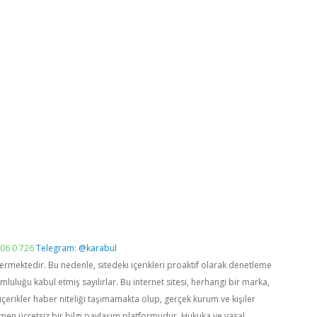
06 0 726
Telegram: @karabul
vermektedir. Bu nedenle, sitedeki içerikleri proaktif olarak denetleme
luğu kabul etmiş sayılırlar. Bu internet sitesi, herhangi bir marka,
içerikler haber niteliği taşımamakta olup, gerçek kurum ve kişiler
men ücretsiz bir bilgi paylaşım platformudur. Hukuka ve yasal