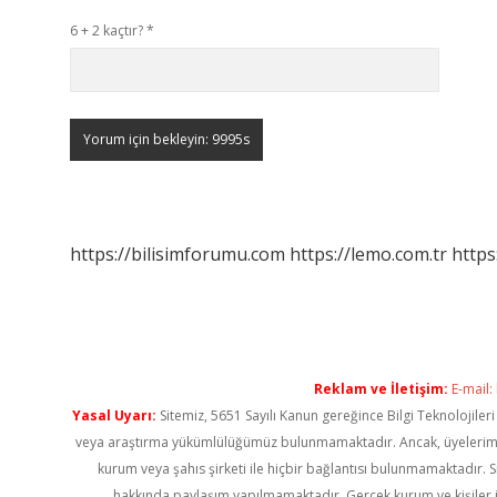
6 + 2 kaçtır?
*
https://bilisimforumu.com
https://lemo.com.tr
https
Reklam ve İletişim:
E-mail:
Yasal Uyarı:
Sitemiz, 5651 Sayılı Kanun gereğince Bilgi Teknolojiler
veya araştırma yükümlülüğümüz bulunmamaktadır. Ancak, üyelerimiz ya
kurum veya şahıs şirketi ile hiçbir bağlantısı bulunmamaktadır. S
hakkında paylaşım yapılmamaktadır. Gerçek kurum ve kişiler i