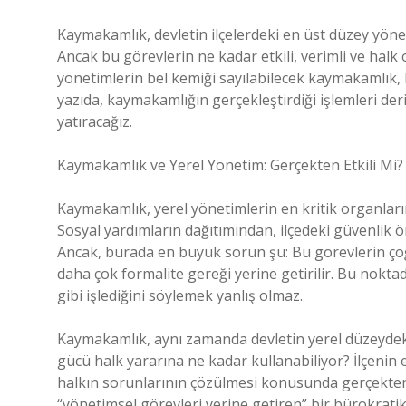
Kaymakamlık, devletin ilçelerdeki en üst düzey yöne
Ancak bu görevlerin ne kadar etkili, verimli ve halk
yönetimlerin bel kemiği sayılabilecek kaymakamlık, b
yazıda, kaymakamlığın gerçekleştirdiği işlemleri de
yatıracağız.
Kaymakamlık ve Yerel Yönetim: Gerçekten Etkili Mi?
Kaymakamlık, yerel yönetimlerin en kritik organların
Sosyal yardımların dağıtımından, ilçedeki güvenlik 
Ancak, burada en büyük sorun şu: Bu görevlerin çoğu
daha çok formalite gereği yerine getirilir. Bu no
gibi işlediğini söylemek yanlış olmaz.
Kaymakamlık, aynı zamanda devletin yerel düzeydek
gücü halk yararına ne kadar kullanabiliyor? İlçenin 
halkın sorunlarının çözülmesi konusunda gerçekten
“yönetimsel görevleri yerine getiren” bir bürokra