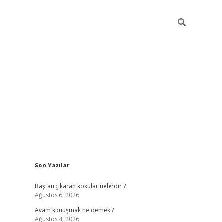
Sidebar
Son Yazılar
piabellacasino
Baştan çıkaran kokular nelerdir ?
Ağustos 6, 2026
Avam konuşmak ne demek ?
Ağustos 4, 2026