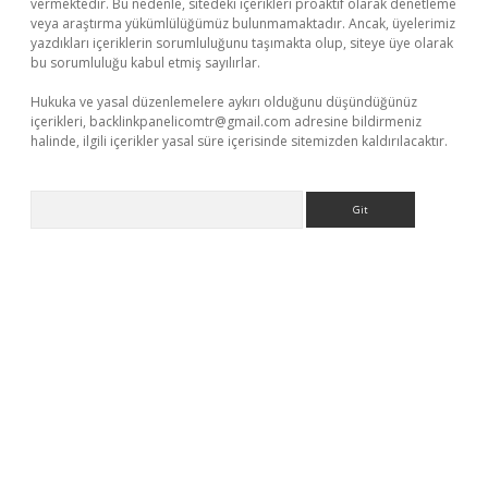
vermektedir. Bu nedenle, sitedeki içerikleri proaktif olarak denetleme
veya araştırma yükümlülüğümüz bulunmamaktadır. Ancak, üyelerimiz
yazdıkları içeriklerin sorumluluğunu taşımakta olup, siteye üye olarak
bu sorumluluğu kabul etmiş sayılırlar.
Hukuka ve yasal düzenlemelere aykırı olduğunu düşündüğünüz
içerikleri,
backlinkpanelicomtr@gmail.com
adresine bildirmeniz
halinde, ilgili içerikler yasal süre içerisinde sitemizden kaldırılacaktır.
Arama
lacasino