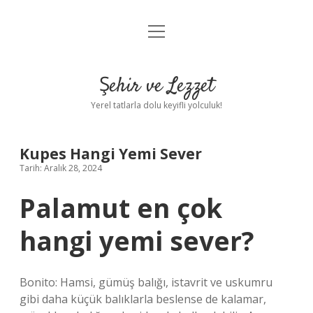
menüyü
Anasayfa
aç
Gizlilik Politikası
Şehir ve Lezzet
Yasal Uyarı
Yerel tatlarla dolu keyifli yolculuk!
Hakkımızda
Kupes Hangi Yemi Sever
Tarih: Aralık 28, 2024
Palamut en çok
hangi yemi sever?
Bonito: Hamsi, gümüş balığı, istavrit ve uskumru
gibi daha küçük balıklarla beslense de kalamar,