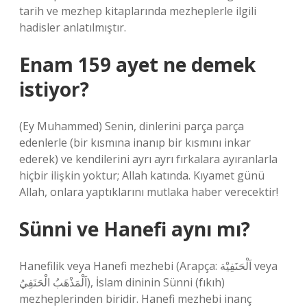
tarih ve mezhep kitaplarında mezheplerle ilgili
hadisler anlatılmıştır.
Enam 159 ayet ne demek
istiyor?
(Ey Muhammed) Senin, dinlerini parça parça
edenlerle (bir kısmına inanıp bir kısmını inkar
ederek) ve kendilerini ayrı ayrı fırkalara ayıranlarla
hiçbir ilişkin yoktur; Allah katında. Kıyamet günü
Allah, onlara yaptıklarını mutlaka haber verecektir!
Sünni ve Hanefi aynı mı?
Hanefilik veya Hanefi mezhebi (Arapça: اَلْحَنَفِيَْة veya
اَلْمَذْهَبُ الْحَنَفِيُ), İslam dininin Sünni (fıkıh)
mezheplerinden biridir. Hanefi mezhebi inanç