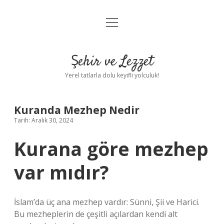
menüyü
Anasayfa
aç
Gizlilik Politikası
Şehir ve Lezzet
Yasal Uyarı
Yerel tatlarla dolu keyifli yolculuk!
Hakkımızda
Kuranda Mezhep Nedir
Tarih: Aralık 30, 2024
Kurana göre mezhep
var mıdır?
İslam’da üç ana mezhep vardır: Sünni, Şii ve Harici.
Bu mezheplerin de çeşitli açılardan kendi alt