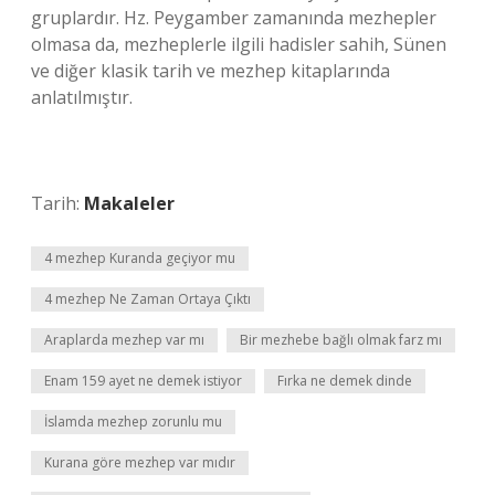
gruplardır. Hz. Peygamber zamanında mezhepler
olmasa da, mezheplerle ilgili hadisler sahih, Sünen
ve diğer klasik tarih ve mezhep kitaplarında
anlatılmıştır.
Tarih:
Makaleler
4 mezhep Kuranda geçiyor mu
4 mezhep Ne Zaman Ortaya Çıktı
Araplarda mezhep var mı
Bir mezhebe bağlı olmak farz mı
Enam 159 ayet ne demek istiyor
Fırka ne demek dinde
İslamda mezhep zorunlu mu
Kurana göre mezhep var mıdır