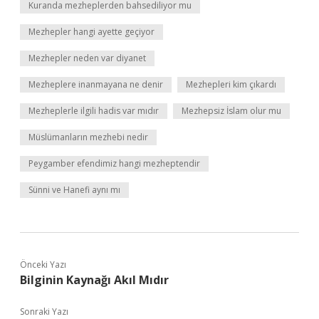
Kuranda mezheplerden bahsediliyor mu
Mezhepler hangi ayette geçiyor
Mezhepler neden var diyanet
Mezheplere inanmayana ne denir
Mezhepleri kim çıkardı
Mezheplerle ilgili hadis var mıdır
Mezhepsiz İslam olur mu
Müslümanların mezhebi nedir
Peygamber efendimiz hangi mezheptendir
Sünni ve Hanefi aynı mı
Önceki Yazı
Bilginin Kaynağı Akıl Mıdır
Sonraki Yazı