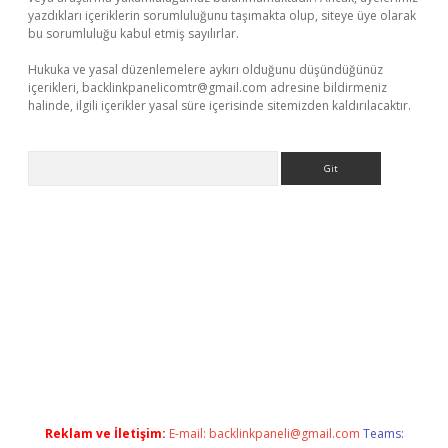
yazdıkları içeriklerin sorumluluğunu taşımakta olup, siteye üye olarak
bu sorumluluğu kabul etmiş sayılırlar.
Hukuka ve yasal düzenlemelere aykırı olduğunu düşündüğünüz
içerikleri,
backlinkpanelicomtr@gmail.com
adresine bildirmeniz
halinde, ilgili içerikler yasal süre içerisinde sitemizden kaldırılacaktır.
Arama
lacasino
Reklam ve İletişim:
E-mail:
backlinkpaneli@gmail.com
Teams: