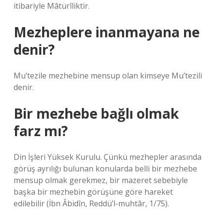
itibariyle Mâtürîliktir.
Mezheplere inanmayana ne
denir?
Mu’tezile mezhebine mensup olan kimseye Mu’tezili
denir.
Bir mezhebe bağlı olmak
farz mı?
Din İşleri Yüksek Kurulu. Çünkü mezhepler arasında
görüş ayrılığı bulunan konularda belli bir mezhebe
mensup olmak gerekmez, bir mazeret sebebiyle
başka bir mezhebin görüşüne göre hareket
edilebilir (İbn Âbidîn, Reddü’l-muhtâr, 1/75).