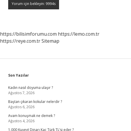
https://bilisimforumu.com
https://lemo.com.tr
https://reye.com.tr
Sitemap
Sidebar
Son Yazılar
Kadın nasıl doyuma ulaşır ?
Ağustos 7, 2026
Baştan çıkaran kokular nelerdir ?
Ağustos 6, 2026
Avam konuşmak ne demek ?
Ağustos 4, 2026
1.000 Kuveyt Dinarı Kaç Türk TL’si eder ?