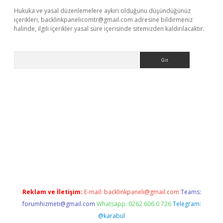
Hukuka ve yasal düzenlemelere aykırı olduğunu düşündüğünüz
içerikleri,
backlinkpanelicomtr@gmail.com
adresine bildirmeniz
halinde, ilgili içerikler yasal süre içerisinde sitemizden kaldırılacaktır.
Arama
bellacasino
Reklam ve İletişim:
E-mail:
backlinkpaneli@gmail.com
Teams:
forumhizmeti@gmail.com
Whatsapp: 0262 606 0 726
Telegram:
@karabul