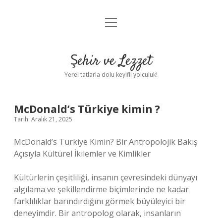
menüyü
Anasayfa
aç
Gizlilik Politikası
Şehir ve Lezzet
Yasal Uyarı
Yerel tatlarla dolu keyifli yolculuk!
Hakkımızda
McDonald’s Türkiye kimin ?
Tarih: Aralık 21, 2025
McDonald’s Türkiye Kimin? Bir Antropolojik Bakış
Açısıyla Kültürel İkilemler ve Kimlikler
Kültürlerin çeşitliliği, insanın çevresindeki dünyayı
algılama ve şekillendirme biçimlerinde ne kadar
farklılıklar barındırdığını görmek büyüleyici bir
deneyimdir. Bir antropolog olarak, insanların