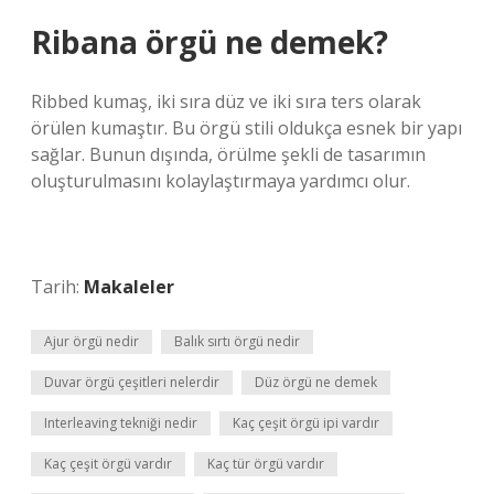
Ribana örgü ne demek?
Ribbed kumaş, iki sıra düz ve iki sıra ters olarak
örülen kumaştır. Bu örgü stili oldukça esnek bir yapı
sağlar. Bunun dışında, örülme şekli de tasarımın
oluşturulmasını kolaylaştırmaya yardımcı olur.
Tarih:
Makaleler
Ajur örgü nedir
Balık sırtı örgü nedir
Duvar örgü çeşitleri nelerdir
Düz örgü ne demek
Interleaving tekniği nedir
Kaç çeşit örgü ipi vardır
Kaç çeşit örgü vardır
Kaç tür örgü vardır