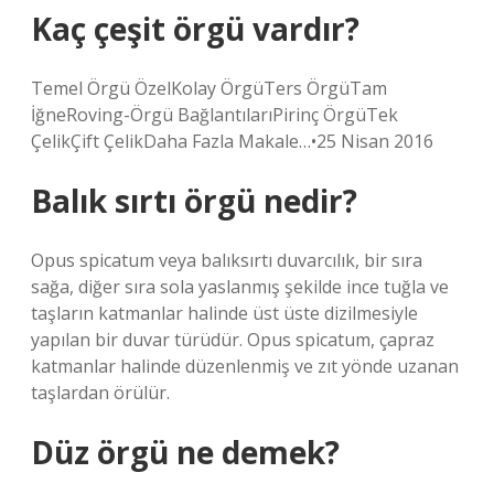
Kaç çeşit örgü vardır?
Temel Örgü ÖzelKolay ÖrgüTers ÖrgüTam
İğneRoving-Örgü BağlantılarıPirinç ÖrgüTek
ÇelikÇift ÇelikDaha Fazla Makale…•25 Nisan 2016
Balık sırtı örgü nedir?
Opus spicatum veya balıksırtı duvarcılık, bir sıra
sağa, diğer sıra sola yaslanmış şekilde ince tuğla ve
taşların katmanlar halinde üst üste dizilmesiyle
yapılan bir duvar türüdür. Opus spicatum, çapraz
katmanlar halinde düzenlenmiş ve zıt yönde uzanan
taşlardan örülür.
Düz örgü ne demek?