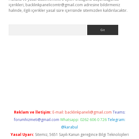
içerikleri,
backlinkpanelicomtr@gmail.com
adresine bildirmeniz
halinde, ilgili içerikler yasal süre içerisinde sitemizden kaldırılacaktır.
Arama
llacasino
Reklam ve İletişim:
E-mail:
backlinkpaneli@gmail.com
Teams:
forumhizmeti@gmail.com
Whatsapp: 0262 606 0 726
Telegram:
@karabul
Yasal Uyarı:
Sitemiz, 5651 Sayılı Kanun gereğince Bilgi Teknolojileri