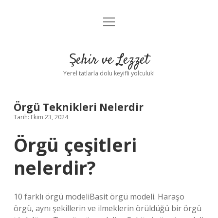
menüyü
Anasayfa
aç
Gizlilik Politikası
Şehir ve Lezzet
Yasal Uyarı
Yerel tatlarla dolu keyifli yolculuk!
Hakkımızda
Örgü Teknikleri Nelerdir
Tarih: Ekim 23, 2024
Örgü çeşitleri
nelerdir?
10 farklı örgü modeliBasit örgü modeli. Haraşo
örgü, aynı şekillerin ve ilmeklerin örüldüğü bir örgü