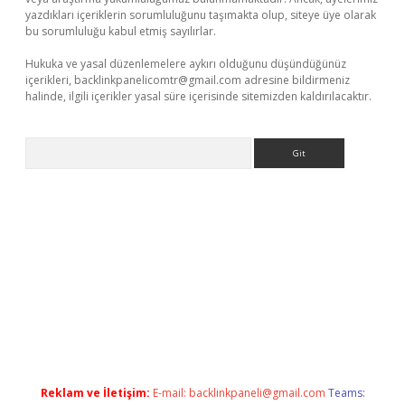
yazdıkları içeriklerin sorumluluğunu taşımakta olup, siteye üye olarak
bu sorumluluğu kabul etmiş sayılırlar.
Hukuka ve yasal düzenlemelere aykırı olduğunu düşündüğünüz
içerikleri,
backlinkpanelicomtr@gmail.com
adresine bildirmeniz
halinde, ilgili içerikler yasal süre içerisinde sitemizden kaldırılacaktır.
Arama
acasino
Reklam ve İletişim:
E-mail:
backlinkpaneli@gmail.com
Teams: