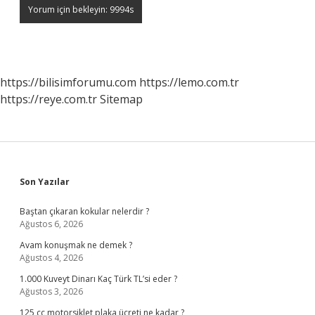
https://bilisimforumu.com
https://lemo.com.tr
https://reye.com.tr
Sitemap
Sidebar
Son Yazılar
Baştan çıkaran kokular nelerdir ?
Ağustos 6, 2026
Avam konuşmak ne demek ?
Ağustos 4, 2026
1.000 Kuveyt Dinarı Kaç Türk TL’si eder ?
Ağustos 3, 2026
125 cc motorsiklet plaka ücreti ne kadar ?