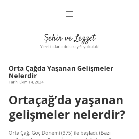
menüyü
Anasayfa
aç
Gizlilik Politikası
Şehir ve Lezzet
Yasal Uyarı
Yerel tatlarla dolu keyifli yolculuk!
Hakkımızda
Orta Çağda Yaşanan Gelişmeler
Nelerdir
Tarih: Ekim 14, 2024
Ortaçağ’da yaşanan
gelişmeler nelerdir?
Orta Çağ, Göç Dönemi (375) ile başladı. (Bazı