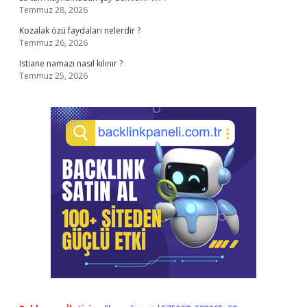
Temmuz 28, 2026
Kozalak özü faydaları nelerdir ?
Temmuz 26, 2026
Istiane namazı nasıl kılınır ?
Temmuz 25, 2026