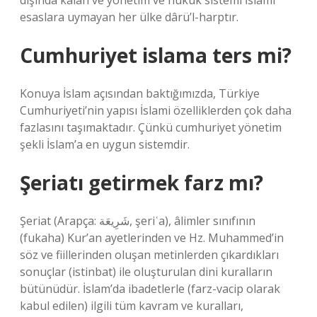
dışında kalan ve yönetim ve hukuk sistemi İslami
esaslara uymayan her ülke dârü’l-harptır.
Cumhuriyet islama ters mi?
Konuya İslam açısından baktığımızda, Türkiye
Cumhuriyeti’nin yapısı İslami özelliklerden çok daha
fazlasını taşımaktadır. Çünkü cumhuriyet yönetim
şekli İslam’a en uygun sistemdir.
Şeriatı getirmek farz mı?
Şeriat (Arapça: شَرِيعَة, şeriʿa), âlimler sınıfının
(fukaha) Kur’an ayetlerinden ve Hz. Muhammed’in
söz ve fiillerinden oluşan metinlerden çıkardıkları
sonuçlar (istinbat) ile oluşturulan dini kuralların
bütünüdür. İslam’da ibadetlerle (farz-vacip olarak
kabul edilen) ilgili tüm kavram ve kuralları,