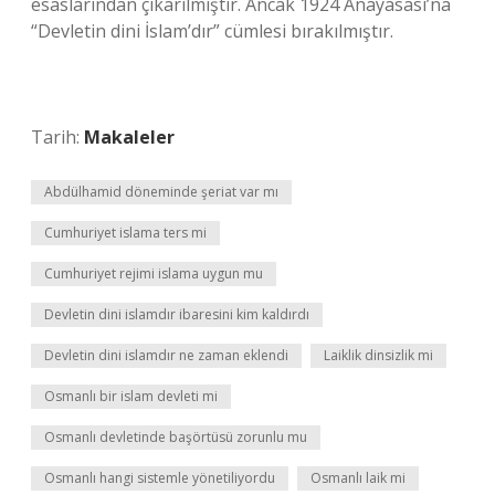
esaslarından çıkarılmıştır. Ancak 1924 Anayasası’na
“Devletin dini İslam’dır” cümlesi bırakılmıştır.
Tarih:
Makaleler
Abdülhamid döneminde şeriat var mı
Cumhuriyet islama ters mi
Cumhuriyet rejimi islama uygun mu
Devletin dini islamdır ibaresini kim kaldırdı
Devletin dini islamdır ne zaman eklendi
Laiklik dinsizlik mi
Osmanlı bir islam devleti mi
Osmanlı devletinde başörtüsü zorunlu mu
Osmanlı hangi sistemle yönetiliyordu
Osmanlı laik mi