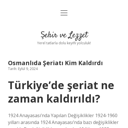
menüyü
Anasayfa
aç
Gizlilik Politikası
Şehir ve Lezzet
Yasal Uyarı
Yerel tatlarla dolu keyifli yolculuk!
Hakkımızda
Osmanlıda Şeriatı Kim Kaldırdı
Tarih: Eylül 9, 2024
Türkiye’de şeriat ne
zaman kaldırıldı?
1924 Anayasası’nda Yapılan Değişiklikler 1924-1960
yılları arasında 1924 Anayasası’nda bazı değişiklikler