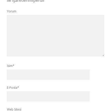
ile işaretlenmişlerdir
Yorum
İsim*
E-Posta*
Web Sitesi