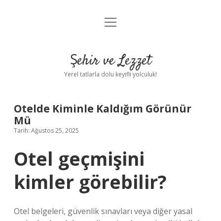
menüyü
Anasayfa
aç
Gizlilik Politikası
Şehir ve Lezzet
Yasal Uyarı
Yerel tatlarla dolu keyifli yolculuk!
Hakkımızda
Otelde Kiminle Kaldığım Görünür
Mü
Tarih: Ağustos 25, 2025
Otel geçmişini
kimler görebilir?
Otel belgeleri, güvenlik sınavları veya diğer yasal