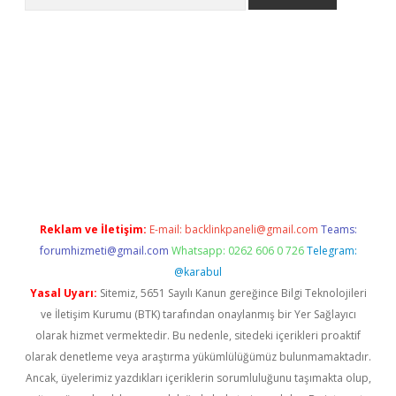
acasino
Reklam ve İletişim:
E-mail:
backlinkpaneli@gmail.com
Teams:
forumhizmeti@gmail.com
Whatsapp: 0262 606 0 726
Telegram:
@karabul
Yasal Uyarı:
Sitemiz, 5651 Sayılı Kanun gereğince Bilgi Teknolojileri
ve İletişim Kurumu (BTK) tarafından onaylanmış bir Yer Sağlayıcı
olarak hizmet vermektedir. Bu nedenle, sitedeki içerikleri proaktif
olarak denetleme veya araştırma yükümlülüğümüz bulunmamaktadır.
Ancak, üyelerimiz yazdıkları içeriklerin sorumluluğunu taşımakta olup,