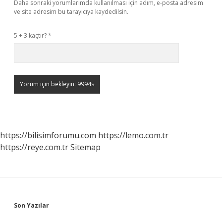
Daha sonraki yorumlarımda kullanılması için adım, e-posta adresim
ve site adresim bu tarayıcıya kaydedilsin.
5 + 3 kaçtır?
*
https://bilisimforumu.com
https://lemo.com.tr
https://reye.com.tr
Sitemap
Sidebar
Son Yazılar