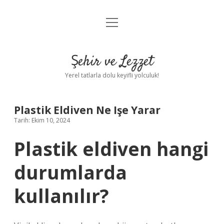
menüyü
Anasayfa
aç
Gizlilik Politikası
Şehir ve Lezzet
Yasal Uyarı
Yerel tatlarla dolu keyifli yolculuk!
Hakkımızda
Plastik Eldiven Ne Işe Yarar
Tarih: Ekim 10, 2024
Plastik eldiven hangi
durumlarda
kullanılır?