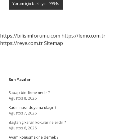
https://bilisimforumu.com
https://lemo.com.tr
https://reye.com.tr
Sitemap
Sidebar
Son Yazılar
Supap bindirme nedir ?
Ağustos 8, 2026
Kadın nasıl doyuma ulaşır ?
Ağustos 7, 2026
Baştan çıkaran kokular nelerdir ?
Ağustos 6, 2026
Avam konuşmak ne demek ?