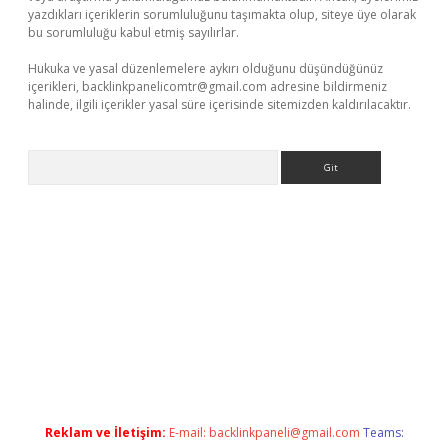
yazdıkları içeriklerin sorumluluğunu taşımakta olup, siteye üye olarak
bu sorumluluğu kabul etmiş sayılırlar.
Hukuka ve yasal düzenlemelere aykırı olduğunu düşündüğünüz
içerikleri,
backlinkpanelicomtr@gmail.com
adresine bildirmeniz
halinde, ilgili içerikler yasal süre içerisinde sitemizden kaldırılacaktır.
Arama
piabellacasino
Reklam ve İletişim:
E-mail:
backlinkpaneli@gmail.com
Teams: