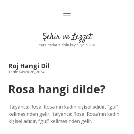
menüyü
Anasayfa
aç
Gizlilik Politikası
Şehir ve Lezzet
Yasal Uyarı
Yerel tatlarla dolu keyifli yolculuk!
Hakkımızda
Roj Hangi Dil
Tarih: Kasım 26, 2024
Rosa hangi dilde?
İtalyanca: Rosa, Rosa’nın kadın kişisel adıdır, “gül”
kelimesinden gelir. İtalyanca: Rosa, Rosa’nın kadın
kişisel adıdır, “gül” kelimesinden gelir.