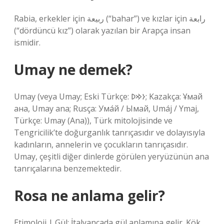
Rabia, erkekler için ربيعة (“bahar”) ve kızlar için رابعة
(“dördüncü kız”) olarak yazılan bir Arapça insan
ismidir.
Umay ne demek?
Umay (veya Umay; Eski Türkçe: 𐰆𐰢𐰖; Kazakça: Ұмай
aна, Umay ana; Rusça: Ума́й / Ымай, Umáj / Ymaj,
Türkçe: Umay (Ana)), Türk mitolojisinde ve
Tengricilik’te doğurganlık tanrıçasıdır ve dolayısıyla
kadınların, annelerin ve çocukların tanrıçasıdır.
Umay, çeşitli diğer dinlerde görülen yeryüzünün ana
tanrıçalarına benzemektedir.
Rosa ne anlama gelir?
Etimoloji | Gül; İtalyancada gül anlamına gelir. Kök