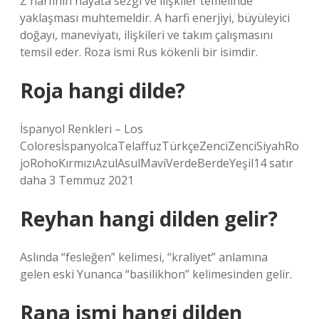
Z harfinin hayata sezgi ve ilişkiler temelinde
yaklaşması muhtemeldir. A harfi enerjiyi, büyüleyici
doğayı, maneviyatı, ilişkileri ve takım çalışmasını
temsil eder. Roza ismi Rus kökenli bir isimdir.
Roja hangi dilde?
İspanyol Renkleri – Los
ColoresİspanyolcaTelaffuzTürkçeZenciZenciSiyahRo
joRohoKırmızıAzulAsulMaviVerdeBerdeYeşil14 satır
daha 3 Temmuz 2021
Reyhan hangi dilden gelir?
Aslında “fesleğen” kelimesi, “kraliyet” anlamına
gelen eski Yunanca “basilikhon” kelimesinden gelir.
Rana ismi hangi dilden