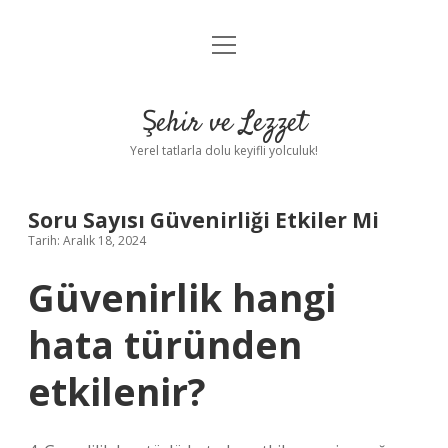
menüyü
Anasayfa
aç
Gizlilik Politikası
Şehir ve Lezzet
Yasal Uyarı
Yerel tatlarla dolu keyifli yolculuk!
Hakkımızda
Soru Sayısı Güvenirliği Etkiler Mi
Tarih: Aralık 18, 2024
Güvenirlik hangi
hata türünden
etkilenir?