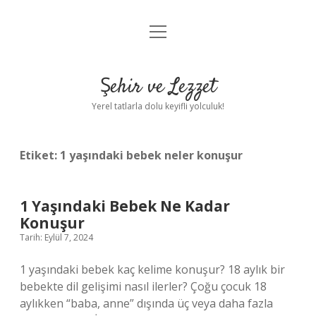
menüyü
Anasayfa
aç
Gizlilik Politikası
Şehir ve Lezzet
Yasal Uyarı
Yerel tatlarla dolu keyifli yolculuk!
Hakkımızda
Etiket:
1 yaşındaki bebek neler konuşur
1 Yaşındaki Bebek Ne Kadar
Konuşur
Tarih: Eylül 7, 2024
1 yaşındaki bebek kaç kelime konuşur? 18 aylık bir
bebekte dil gelişimi nasıl ilerler? Çoğu çocuk 18
aylıkken “baba, anne” dışında üç veya daha fazla