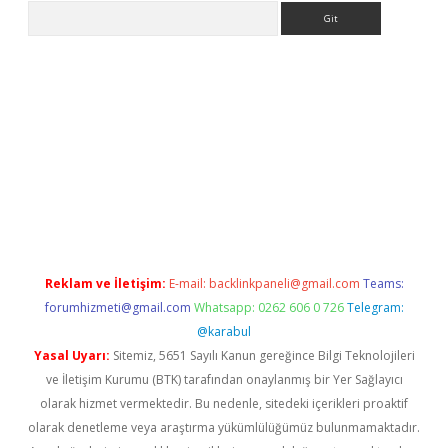
Arama
asino
Reklam ve İletişim:
E-mail:
backlinkpaneli@gmail.com
Teams:
forumhizmeti@gmail.com
Whatsapp: 0262 606 0 726
Telegram:
@karabul
Yasal Uyarı:
Sitemiz, 5651 Sayılı Kanun gereğince Bilgi Teknolojileri
ve İletişim Kurumu (BTK) tarafından onaylanmış bir Yer Sağlayıcı
olarak hizmet vermektedir. Bu nedenle, sitedeki içerikleri proaktif
olarak denetleme veya araştırma yükümlülüğümüz bulunmamaktadır.