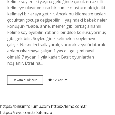
kelime söyler. İki yaşına geldiğinde çocuk en az elli
kelimeye ulaşır ve kısa bir cümle oluşturmak için iki
kelimeyi bir araya getirir. Ancak bu kilometre taşları
çocuktan çocuğa değişebilir. 1 yaşındaki bebek neler
konuşur? “Baba, anne, meme” gibi birkaç anlamlı
kelime söyleyebilir. Yabancı bir dilde konuşuyormuş
gibi gelebilir. Söylediğiniz kelimeleri söylemeye
çalışır. Nesneleri sallayarak, vurarak veya fırlatarak
anlam çıkarmaya çalışır. 1 yaş dil gelişimi nasıl
olmalı? 7 aydan 1 yıla kadar: Basit oyunlardan
hoşlanır. Etrafına…
1
Devamını okuyun
12 Yorum
Yaşındaki
Bebek
Ne
Kadar
Konuşur
https://bilisimforumu.com
https://lemo.com.tr
https://reye.com.tr
Sitemap