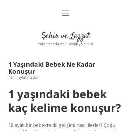
menüyü
Anasayfa
aç
Gizlilik Politikası
Şehir ve Lezzet
Yasal Uyarı
Yerel tatlarla dolu keyifli yolculuk!
Hakkımızda
1 Yaşındaki Bebek Ne Kadar
Konuşur
Tarih: Eylül 7, 2024
1 yaşındaki bebek
kaç kelime konuşur?
18 aylık bir bebekte dil gelişimi nasıl ilerler? Çoğu