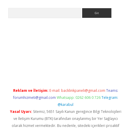
Arama
bellacasino
Reklam ve İletişim:
E-mail:
backlinkpaneli@gmail.com
Teams:
forumhizmeti@gmail.com
Whatsapp: 0262 606 0 726
Telegram:
@karabul
Yasal Uyarı:
Sitemiz, 5651 Sayılı Kanun gereğince Bilgi Teknolojileri
ve İletişim Kurumu (BTK) tarafından onaylanmış bir Yer Sağlayıcı
olarak hizmet vermektedir. Bu nedenle, sitedeki içerikleri proaktif