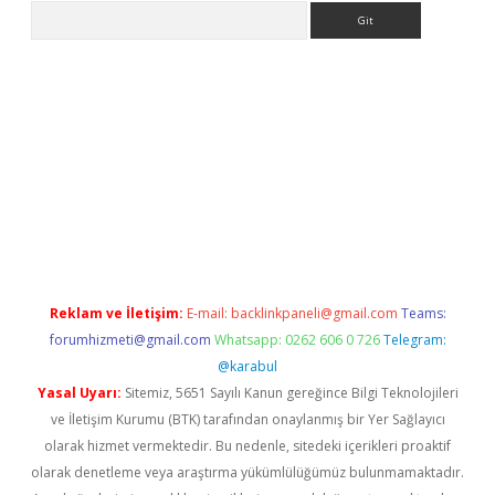
Arama
asino
Reklam ve İletişim:
E-mail:
backlinkpaneli@gmail.com
Teams:
forumhizmeti@gmail.com
Whatsapp: 0262 606 0 726
Telegram:
@karabul
Yasal Uyarı:
Sitemiz, 5651 Sayılı Kanun gereğince Bilgi Teknolojileri
ve İletişim Kurumu (BTK) tarafından onaylanmış bir Yer Sağlayıcı
olarak hizmet vermektedir. Bu nedenle, sitedeki içerikleri proaktif
olarak denetleme veya araştırma yükümlülüğümüz bulunmamaktadır.