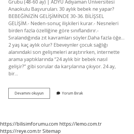
Grubu (48-60 ay) | ADYÜ Adıyaman Üniversitesi
Anaokulu Başvuruları. 30 aylık bebek ne yapar?
BEBEĞİNİZİN GELİŞİMİNDE 30-36. BİLİŞSEL
GELİŞİM.- Neden-sonuç ilişkileri kurar.- Nesneleri
birden fazla özelliğine göre sınıflandırır.-
Sıralandığında zıt kavramları söyler.Daha fazla öğe…
2 yaş kaç aylık olur? Ebeveynler çocuk sağlığı
alanındaki son gelişmeleri araştırırken, internette
arama yaptıklarında “24 aylık bir bebek nasıl
gelişir?” gibi sorular da karşılarına çıkıyor. 24 ay,
bir…
30
Devamını okuyun
Yorum Bırak
Aylık
Çocuk
Kaç
Yaşında
https://bilisimforumu.com
https://lemo.com.tr
https://reye.com.tr
Sitemap