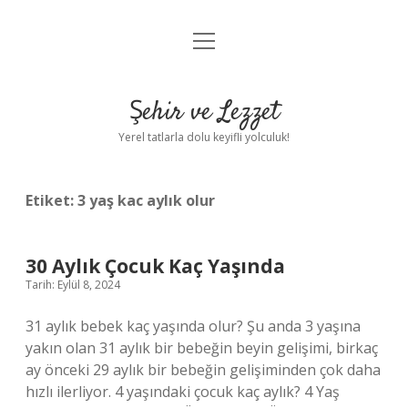
menüyü
Anasayfa
aç
Gizlilik Politikası
Şehir ve Lezzet
Yasal Uyarı
Yerel tatlarla dolu keyifli yolculuk!
Hakkımızda
Etiket:
3 yaş kac aylık olur
30 Aylık Çocuk Kaç Yaşında
Tarih: Eylül 8, 2024
31 aylık bebek kaç yaşında olur? Şu anda 3 yaşına
yakın olan 31 aylık bir bebeğin beyin gelişimi, birkaç
ay önceki 29 aylık bir bebeğin gelişiminden çok daha
hızlı ilerliyor. 4 yaşındaki çocuk kaç aylık? 4 Yaş