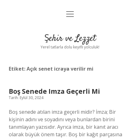
menüyü
Anasayfa
aç
Gizlilik Politikası
Şehir ve Lezzet
Yasal Uyarı
Yerel tatlarla dolu keyifli yolculuk!
Hakkımızda
Etiket:
Açık senet icraya verilir mi
Boş Senede Imza Geçerli Mi
Tarih: Eylül 30, 2024
Boş senede atılan imza geçerli midir? İmza; Bir
kişinin adını ve soyadını veya bunlardan birini
tanımlayan yazısıdır. Ayrıca imza, bir kanıt aracı
olarak büyük önem taşır. Boş bir kağıt parçasına