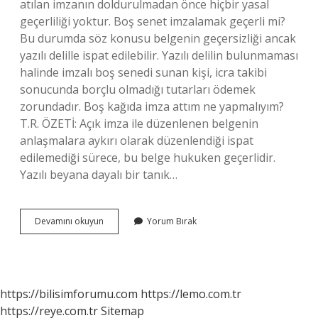
atılan imzanın doldurulmadan önce hiçbir yasal
geçerliliği yoktur. Boş senet imzalamak geçerli mi?
Bu durumda söz konusu belgenin geçersizliği ancak
yazılı delille ispat edilebilir. Yazılı delilin bulunmaması
halinde imzalı boş senedi sunan kişi, icra takibi
sonucunda borçlu olmadığı tutarları ödemek
zorundadır. Boş kağıda imza attım ne yapmalıyım?
T.R. ÖZETİ: Açık imza ile düzenlenen belgenin
anlaşmalara aykırı olarak düzenlendiği ispat
edilemediği sürece, bu belge hukuken geçerlidir.
Yazılı beyana dayalı bir tanık…
Boş
Devamını okuyun
Yorum Bırak
Senede
Imza
Geçerli
Mi
https://bilisimforumu.com
https://lemo.com.tr
https://reye.com.tr
Sitemap