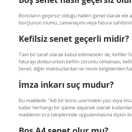
Bonoların geçersiz olduğu halleri genel olarak ele 
borçlunun ölümü, zamanaşımı veya fatura sahibinin t
Kefilsiz senet geçerli midir?
Tam bir taraf olarak kabul edilmeseler de, kefiller 
faturayı doldururken kefilin zorunlu olmaması, kefili
Senet, diğer makbuzlardan ve resmi belgelerden fark
İmza inkarı suç mudur?
Bu maddede: “Adi bir bono üzerindeki yazı veya imza
kadar herhangi bir işleme dayanak olarak kullanıla
maddenin icra takiplerinde uygulanmasına ilişkin 
Bos A4 senet olur mu?