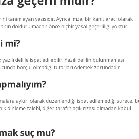
za geçerli midir?
ini tanımlayan yazısıdır. Ayrıca imza, bir kanıt aracı olarak
anın doldurulmadan önce hiçbir yasal geçerliliği yoktur.
i mi?
ılı delille ispat edilebilir. Yazılı delilin bulunmaması
onucunda borçlu olmadığı tutarları ödemek zorundadır.
yapmalıyım?
malara aykırı olarak düzenlendiği ispat edilemediği sürece, b
nık dinleme talebi, diğer tarafın açık rızası olmadan kabul
rmak suç mu?