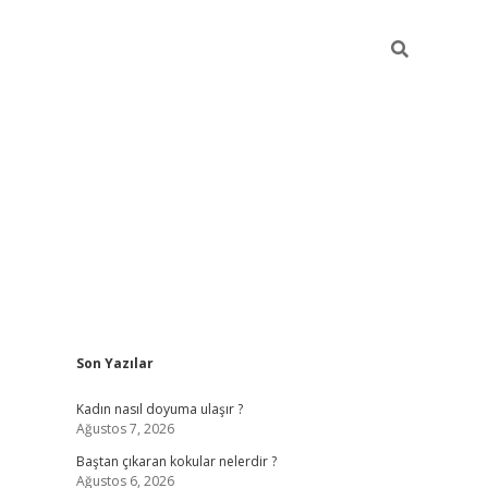
Sidebar
Son Yazılar
piabellaca
Kadın nasıl doyuma ulaşır ?
Ağustos 7, 2026
Baştan çıkaran kokular nelerdir ?
Ağustos 6, 2026