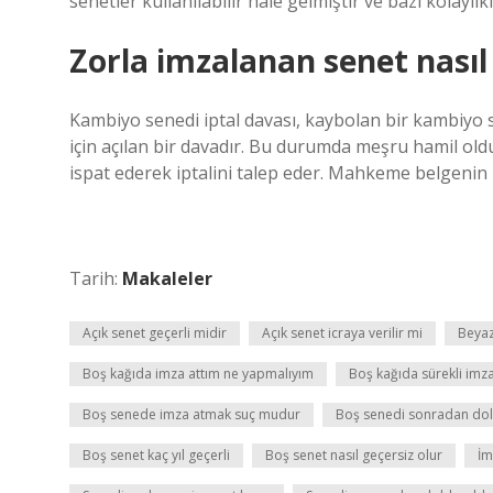
senetler kullanılabilir hale gelmiştir ve bazı kolaylı
Zorla imzalanan senet nasıl i
Kambiyo senedi iptal davası, kaybolan bir kambiyo
için açılan bir davadır. Bu durumda meşru hamil ol
ispat ederek iptalini talep eder. Mahkeme belgenin h
Tarih:
Makaleler
Açık senet geçerli midir
Açık senet icraya verilir mi
Beyaz
Boş kağıda imza attım ne yapmalıyım
Boş kağıda sürekli im
Boş senede imza atmak suç mudur
Boş senedi sonradan do
Boş senet kaç yıl geçerli
Boş senet nasıl geçersiz olur
İm