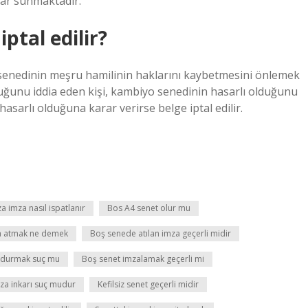
klar sunmaktadır.
ptal edilir?
 senedinin meşru hamilinin haklarını kaybetmesini önlemek
duğunu iddia eden kişi, kambiyo senedinin hasarlı olduğunu
asarlı olduğuna karar verirse belge iptal edilir.
a imza nasıl ispatlanır
Bos A4 senet olur mu
za atmak ne demek
Boş senede atılan imza geçerli midir
ldurmak suç mu
Boş senet imzalamak geçerli mi
za inkarı suç mudur
Kefilsiz senet geçerli midir