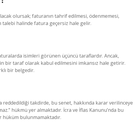
alacak olursak; faturanın tahrif edilmesi, ödenmemesi,
alebi halinde fatura geçersiz hale gelir.
faturalarda isimleri görünen üçüncü taraflardır. Ancak,
n bir taraf olarak kabul edilmesini imkansız hale getirir.
lı bir belgedir.
 reddedildiği takdirde, bu senet, hakkında karar verilinceye
maz.” hükmü yer almaktadır. İcra ve İflas Kanunu’nda bu
bir hüküm bulunmamaktadır.