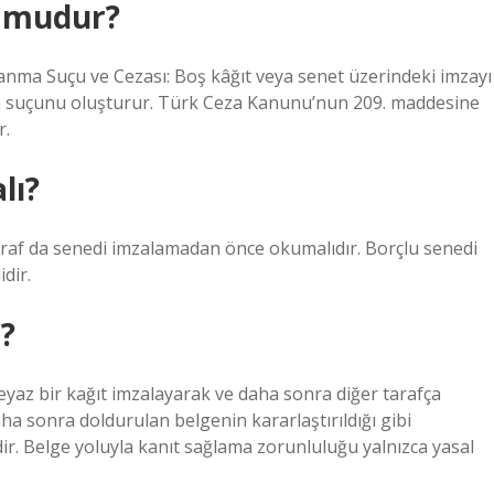
ç mudur?
anma Suçu ve Cezası: Boş kâğıt veya senet üzerindeki imzayı
a suçunu oluşturur. Türk Ceza Kanunu’nun 209. maddesine
r.
lı?
 taraf da senedi imzalamadan önce okumalıdır. Borçlu senedi
dir.
r?
beyaz bir kağıt imzalayarak ve daha sonra diğer tarafça
ha sonra doldurulan belgenin kararlaştırıldığı gibi
r. Belge yoluyla kanıt sağlama zorunluluğu yalnızca yasal