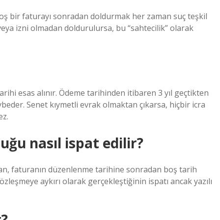
ş bir faturayı sonradan doldurmak her zaman suç teşkil
veya izni olmadan doldurulursa, bu “sahtecilik” olarak
tarihi esas alınır. Ödeme tarihinden itibaren 3 yıl geçtikten
eder. Senet kıymetli evrak olmaktan çıkarsa, hiçbir icra
ez.
ğu nasıl ispat edilir?
an, faturanın düzenlenme tarihine sonradan boş tarih
leşmeye aykırı olarak gerçekleştiğinin ispatı ancak yazılı
r?