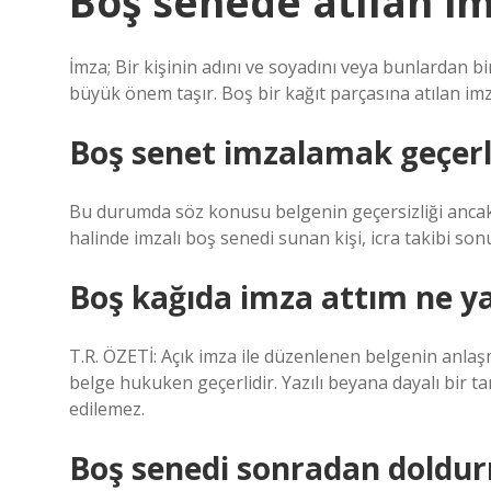
Boş senede atılan im
İmza; Bir kişinin adını ve soyadını veya bunlardan bir
büyük önem taşır. Boş bir kağıt parçasına atılan imz
Boş senet imzalamak geçerl
Bu durumda söz konusu belgenin geçersizliği ancak yaz
halinde imzalı boş senedi sunan kişi, icra takibi s
Boş kağıda imza attım ne 
T.R. ÖZETİ: Açık imza ile düzenlenen belgenin anlaş
belge hukuken geçerlidir. Yazılı beyana dayalı bir ta
edilemez.
Boş senedi sonradan doldu