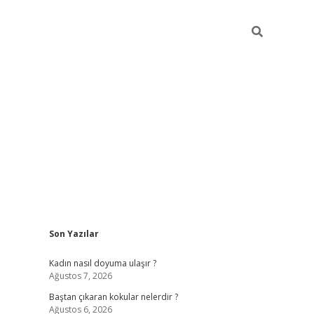
Sidebar
Son Yazılar
piabellacasino
Kadın nasıl doyuma ulaşır ?
Ağustos 7, 2026
Baştan çıkaran kokular nelerdir ?
Ağustos 6, 2026