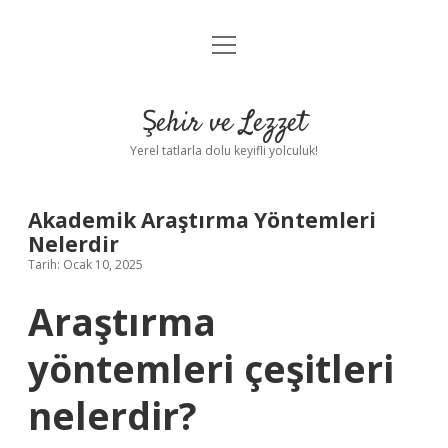
menüyü
Anasayfa
aç
Gizlilik Politikası
Şehir ve Lezzet
Yasal Uyarı
Yerel tatlarla dolu keyifli yolculuk!
Hakkımızda
Akademik Araştırma Yöntemleri
Nelerdir
Tarih: Ocak 10, 2025
Araştırma
yöntemleri çeşitleri
nelerdir?