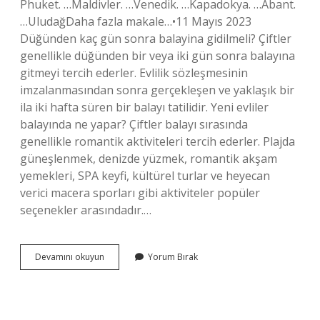
Phuket. …Maldivler. …Venedik. …Kapadokya. …Abant.
…UludağDaha fazla makale…•11 Mayıs 2023
Düğünden kaç gün sonra balayina gidilmeli? Çiftler
genellikle düğünden bir veya iki gün sonra balayına
gitmeyi tercih ederler. Evlilik sözleşmesinin
imzalanmasından sonra gerçekleşen ve yaklaşık bir
ila iki hafta süren bir balayı tatilidir. Yeni evliler
balayında ne yapar? Çiftler balayı sırasında
genellikle romantik aktiviteleri tercih ederler. Plajda
güneşlenmek, denizde yüzmek, romantik akşam
yemekleri, SPA keyfi, kültürel turlar ve heyecan
verici macera sporları gibi aktiviteler popüler
seçenekler arasındadır.…
Balayı
Devamını okuyun
Yorum Bırak
Için
Nereye
Gidilmeli