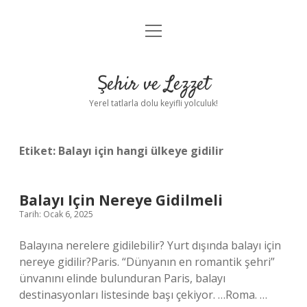
menüyü
Anasayfa
aç
Gizlilik Politikası
Şehir ve Lezzet
Yasal Uyarı
Yerel tatlarla dolu keyifli yolculuk!
Hakkımızda
Etiket:
Balayı için hangi ülkeye gidilir
Balayı Için Nereye Gidilmeli
Tarih: Ocak 6, 2025
Balayına nerelere gidilebilir? Yurt dışında balayı için
nereye gidilir?Paris. “Dünyanın en romantik şehri”
ünvanını elinde bulunduran Paris, balayı
destinasyonları listesinde başı çekiyor. …Roma. …