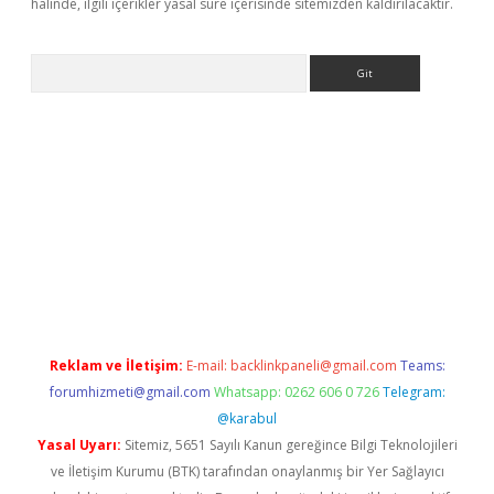
halinde, ilgili içerikler yasal süre içerisinde sitemizden kaldırılacaktır.
Arama
asino
Reklam ve İletişim:
E-mail:
backlinkpaneli@gmail.com
Teams:
forumhizmeti@gmail.com
Whatsapp: 0262 606 0 726
Telegram:
@karabul
Yasal Uyarı:
Sitemiz, 5651 Sayılı Kanun gereğince Bilgi Teknolojileri
ve İletişim Kurumu (BTK) tarafından onaylanmış bir Yer Sağlayıcı