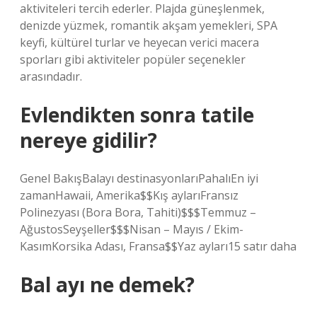
aktiviteleri tercih ederler. Plajda güneşlenmek,
denizde yüzmek, romantik akşam yemekleri, SPA
keyfi, kültürel turlar ve heyecan verici macera
sporları gibi aktiviteler popüler seçenekler
arasındadır.
Evlendikten sonra tatile
nereye gidilir?
Genel BakışBalayı destinasyonlarıPahalıEn iyi
zamanHawaii, Amerika$$Kış aylarıFransız
Polinezyası (Bora Bora, Tahiti)$$$Temmuz –
AğustosSeyşeller$$$Nisan – Mayıs / Ekim-
KasımKorsika Adası, Fransa$$Yaz ayları15 satır daha
Bal ayı ne demek?