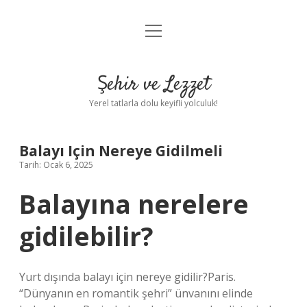
menüyü
Anasayfa
aç
Gizlilik Politikası
Şehir ve Lezzet
Yasal Uyarı
Yerel tatlarla dolu keyifli yolculuk!
Hakkımızda
Balayı Için Nereye Gidilmeli
Tarih: Ocak 6, 2025
Balayına nerelere
gidilebilir?
Yurt dışında balayı için nereye gidilir?Paris.
“Dünyanın en romantik şehri” ünvanını elinde