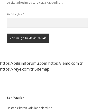
ve site adresim bu tarayıcıya kaydedilsin.
9 - 5 kaçtır?
*
https://bilisimforumu.com
https://lemo.com.tr
https://reye.com.tr
Sitemap
Sidebar
Son Yazılar
Baştan çıkaran kokular nelerdir ?