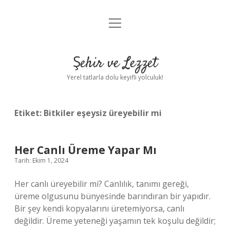
menüyü
Anasayfa
aç
Gizlilik Politikası
Şehir ve Lezzet
Yasal Uyarı
Yerel tatlarla dolu keyifli yolculuk!
Hakkımızda
Etiket:
Bitkiler eşeysiz üreyebilir mi
Her Canlı Üreme Yapar Mı
Tarih: Ekim 1, 2024
Her canlı üreyebilir mi? Canlılık, tanımı gereği,
üreme olgusunu bünyesinde barındıran bir yapıdır.
Bir şey kendi kopyalarını üretemiyorsa, canlı
değildir. Üreme yeteneği yaşamın tek koşulu değildir;