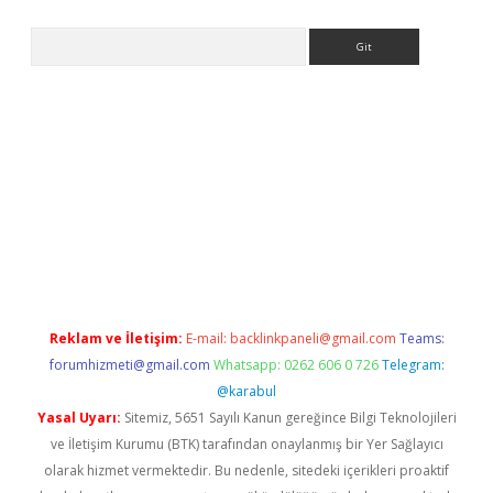
Arama
asino
Reklam ve İletişim:
E-mail:
backlinkpaneli@gmail.com
Teams:
forumhizmeti@gmail.com
Whatsapp: 0262 606 0 726
Telegram:
@karabul
Yasal Uyarı:
Sitemiz, 5651 Sayılı Kanun gereğince Bilgi Teknolojileri
ve İletişim Kurumu (BTK) tarafından onaylanmış bir Yer Sağlayıcı
olarak hizmet vermektedir. Bu nedenle, sitedeki içerikleri proaktif