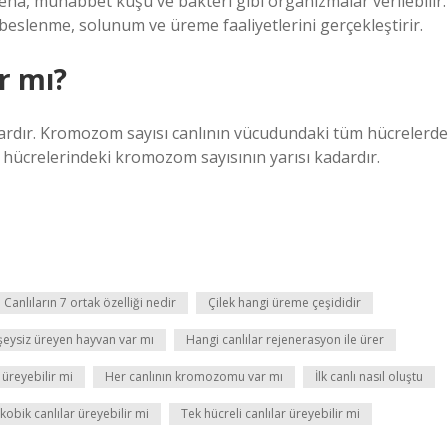
a, muhabbet kuşu ve bakteri gibi organizmalar verilebilir.
eslenme, solunum ve üreme faaliyetlerini gerçekleştirir.
r mı?
ardır. Kromozom sayısı canlının vücudundaki tüm hücrelerde
hücrelerindeki kromozom sayısının yarısı kadardır.
Canlıların 7 ortak özelliği nedir
Çilek hangi üreme çeşididir
şeysiz üreyen hayvan var mı
Hangi canlılar rejenerasyon ile ürer
 üreyebilir mi
Her canlının kromozomu var mı
İlk canlı nasıl oluştu
kobik canlılar üreyebilir mi
Tek hücreli canlılar üreyebilir mi