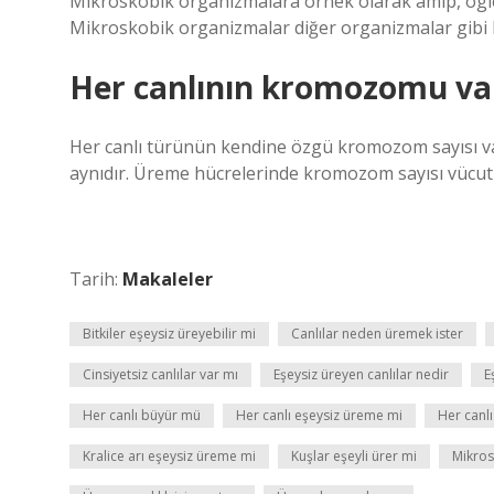
Mikroskobik organizmalara örnek olarak amip, öglen
Mikroskobik organizmalar diğer organizmalar gibi b
Her canlının kromozomu va
Her canlı türünün kendine özgü kromozom sayısı v
aynıdır. Üreme hücrelerinde kromozom sayısı vücut 
Tarih:
Makaleler
Bitkiler eşeysiz üreyebilir mi
Canlılar neden üremek ister
Cinsiyetsiz canlılar var mı
Eşeysiz üreyen canlılar nedir
E
Her canlı büyür mü
Her canlı eşeysiz üreme mi
Her canlı
Kralice arı eşeysiz üreme mi
Kuşlar eşeyli ürer mi
Mikros