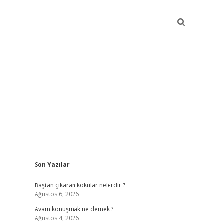
Sidebar
Son Yazılar
piabellaca
Baştan çıkaran kokular nelerdir ?
Ağustos 6, 2026
Avam konuşmak ne demek ?
Ağustos 4, 2026