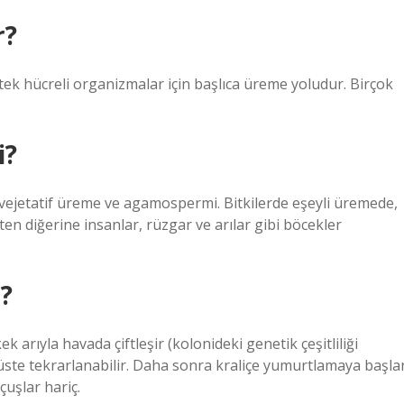
r?
i tek hücreli organizmalar için başlıca üreme yoludur. Birçok
i?
: vejetatif üreme ve agamospermi. Bitkilerde eşeyli üremede,
en diğerine insanlar, rüzgar ve arılar gibi böcekler
i?
k arıyla havada çiftleşir (kolonideki genetik çeşitliliği
 üste tekrarlanabilir. Daha sonra kraliçe yumurtlamaya başla
çuşlar hariç.