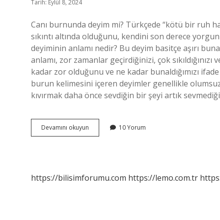
Tarih: Eylül 8, 2024
Canı burnunda deyim mi? Türkçede “kötü bir ruh hali
sıkıntı altında olduğunu, kendini son derece yorgun
deyiminin anlamı nedir? Bu deyim basitçe aşırı bunal
anlamı, zor zamanlar geçirdiğinizi, çok sıkıldığınızı
kadar zor olduğunu ve ne kadar bunaldığımızı ifade 
burun kelimesini içeren deyimler genellikle olumsuz 
kıvırmak daha önce sevdiğin bir şeyi artık sevmedi
Canım
Devamını okuyun
10 Yorum
Burnumda
Deyim
Mi
https://bilisimforumu.com
https://lemo.com.tr
https