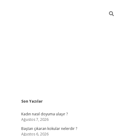
Sidebar
Son Yazılar
piabellacasin
Kadın nasıl doyuma ulaşır ?
Ağustos 7, 2026
Baştan çıkaran kokular nelerdir ?
Ağustos 6, 2026