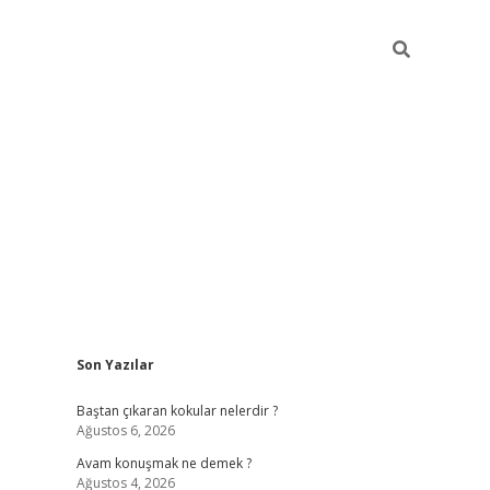
Sidebar
Son Yazılar
piabellacasino
Baştan çıkaran kokular nelerdir ?
Ağustos 6, 2026
Avam konuşmak ne demek ?
Ağustos 4, 2026