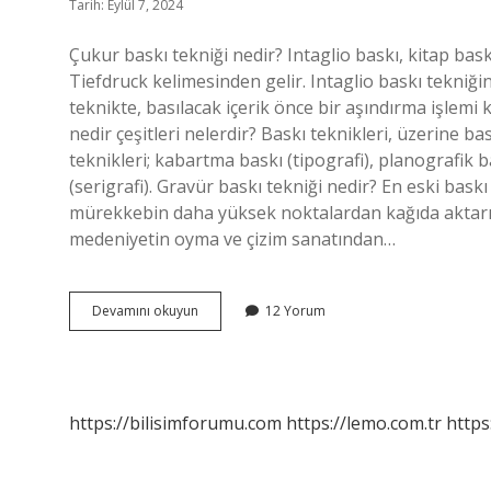
Tarih: Eylül 7, 2024
Çukur baskı tekniği nedir? Intaglio baskı, kitap bask
Tiefdruck kelimesinden gelir. Intaglio baskı tekniği
teknikte, basılacak içerik önce bir aşındırma işlemi k
nedir çeşitleri nelerdir? Baskı teknikleri, üzerine ba
teknikleri; kabartma baskı (tipografi), planografik ba
(serigrafi). Gravür baskı tekniği nedir? En eski bask
mürekkebin daha yüksek noktalardan kağıda aktarıldı
medeniyetin oyma ve çizim sanatından…
Crible
Devamını okuyun
12 Yorum
Baskı
Nedir
https://bilisimforumu.com
https://lemo.com.tr
https