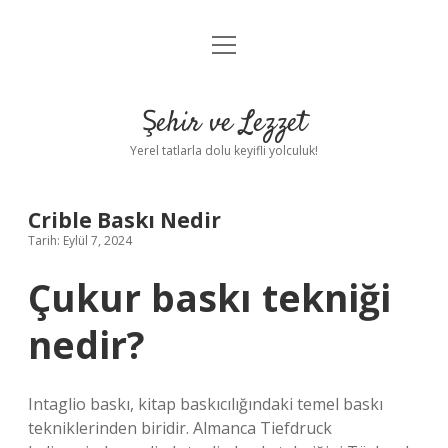
menüyü
Anasayfa
aç
Gizlilik Politikası
Şehir ve Lezzet
Yasal Uyarı
Yerel tatlarla dolu keyifli yolculuk!
Hakkımızda
Crible Baskı Nedir
Tarih: Eylül 7, 2024
Çukur baskı tekniği
nedir?
Intaglio baskı, kitap baskıcılığındaki temel baskı
tekniklerinden biridir. Almanca Tiefdruck