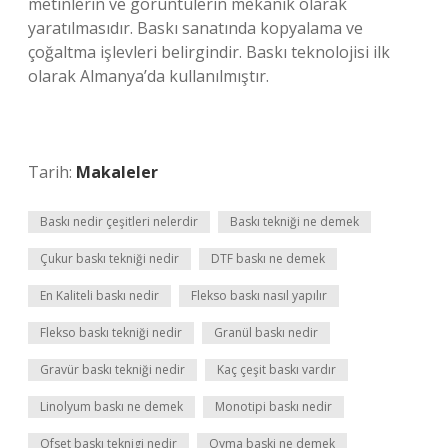
metinlerin ve görüntülerin mekanik olarak
yaratılmasıdır. Baskı sanatında kopyalama ve
çoğaltma işlevleri belirgindir. Baskı teknolojisi ilk
olarak Almanya’da kullanılmıştır.
Tarih:
Makaleler
Baskı nedir çeşitleri nelerdir
Baskı tekniği ne demek
Çukur baskı tekniği nedir
DTF baskı ne demek
En Kaliteli baskı nedir
Flekso baskı nasıl yapılır
Flekso baskı tekniği nedir
Granül baskı nedir
Gravür baskı tekniği nedir
Kaç çeşit baskı vardır
Linolyum baskı ne demek
Monotipi baskı nedir
Ofset baskı teknigi nedir
Oyma baski ne demek