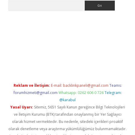
Arama
asino
Reklam ve İletişim:
E-mail:
backlinkpaneli@gmail.com
Teams:
forumhizmeti@gmail.com
Whatsapp: 0262 606 0 726
Telegram:
@karabul
Yasal Uyarı:
Sitemiz, 5651 Sayılı Kanun gereğince Bilgi Teknolojileri
ve İletişim Kurumu (BTK) tarafından onaylanmış bir Yer Sağlayıcı
olarak hizmet vermektedir. Bu nedenle, sitedeki içerikleri proaktif
olarak denetleme veya araştırma yükümlülüğümüz bulunmamaktadır.