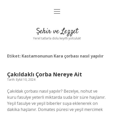
menüyü
Anasayfa
aç
Gizlilik Politikası
Şehir ve Lezzet
Yasal Uyarı
Yerel tatlarla dolu keyifli yolculuk!
Hakkımızda
Etiket:
Kastamonunun Kara çorbası nasıl yapılır
Çakıldaklı Çorba Nereye Ait
Tarih: Eylül 10, 2024
Çakıldak çorbası nasıl yapılır? Bezelye, nohut ve
kuru fasulye yeterli miktarda suda bir süre haşlanır.
Yeşil fasulye ve yeşil biberler suya eklenerek on
dakika haşlanır. Domates püresi ve yeşil mercimek