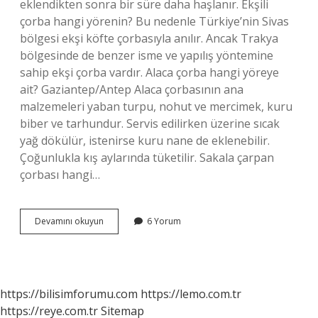
eklendikten sonra bir süre daha haşlanır. Ekşili
çorba hangi yörenin? Bu nedenle Türkiye’nin Sivas
bölgesi ekşi köfte çorbasıyla anılır. Ancak Trakya
bölgesinde de benzer isme ve yapılış yöntemine
sahip ekşi çorba vardır. Alaca çorba hangi yöreye
ait? Gaziantep/Antep Alaca çorbasının ana
malzemeleri yaban turpu, nohut ve mercimek, kuru
biber ve tarhundur. Servis edilirken üzerine sıcak
yağ dökülür, istenirse kuru nane de eklenebilir.
Çoğunlukla kış aylarında tüketilir. Sakala çarpan
çorbası hangi…
Çakıldaklı
Devamını okuyun
6 Yorum
Çorba
Nereye
Ait
https://bilisimforumu.com
https://lemo.com.tr
https://reye.com.tr
Sitemap