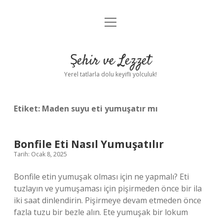
menüyü
Anasayfa
aç
Gizlilik Politikası
Şehir ve Lezzet
Yasal Uyarı
Yerel tatlarla dolu keyifli yolculuk!
Hakkımızda
Etiket:
Maden suyu eti yumuşatır mı
Bonfile Eti Nasıl Yumuşatılır
Tarih: Ocak 8, 2025
Bonfile etin yumuşak olması için ne yapmalı? Eti
tuzlayın ve yumuşaması için pişirmeden önce bir ila
iki saat dinlendirin. Pişirmeye devam etmeden önce
fazla tuzu bir bezle alın. Ete yumuşak bir lokum