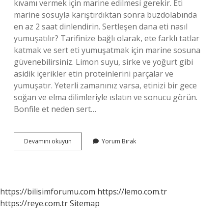
kıvamı vermek için marine edilmesi gerekir. Eti
marine sosuyla karıştırdıktan sonra buzdolabında
en az 2 saat dinlendirin. Sertleşen dana eti nasıl
yumuşatılır? Tarifinize bağlı olarak, ete farklı tatlar
katmak ve sert eti yumuşatmak için marine sosuna
güvenebilirsiniz. Limon suyu, sirke ve yoğurt gibi
asidik içerikler etin proteinlerini parçalar ve
yumuşatır. Yeterli zamanınız varsa, etinizi bir gece
soğan ve elma dilimleriyle ıslatın ve sonucu görün.
Bonfile et neden sert…
Bonfile
Devamını okuyun
Yorum Bırak
Eti
Nasıl
Yumuşatılır
https://bilisimforumu.com
https://lemo.com.tr
https://reye.com.tr
Sitemap