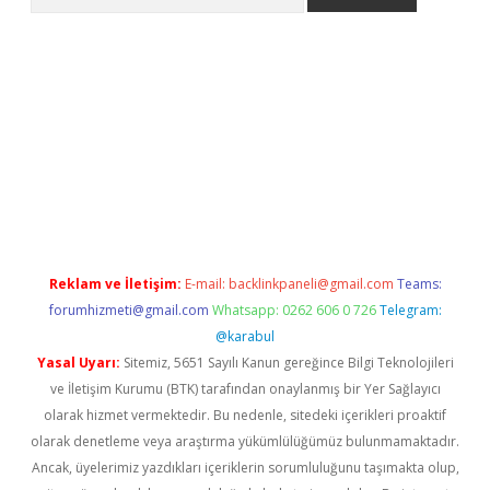
asino
Reklam ve İletişim:
E-mail:
backlinkpaneli@gmail.com
Teams:
forumhizmeti@gmail.com
Whatsapp: 0262 606 0 726
Telegram:
@karabul
Yasal Uyarı:
Sitemiz, 5651 Sayılı Kanun gereğince Bilgi Teknolojileri
ve İletişim Kurumu (BTK) tarafından onaylanmış bir Yer Sağlayıcı
olarak hizmet vermektedir. Bu nedenle, sitedeki içerikleri proaktif
olarak denetleme veya araştırma yükümlülüğümüz bulunmamaktadır.
Ancak, üyelerimiz yazdıkları içeriklerin sorumluluğunu taşımakta olup,