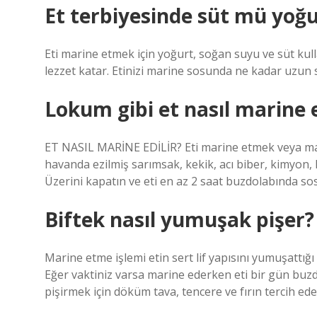
Et terbiyesinde süt mü yoğ
Eti marine etmek için yoğurt, soğan suyu ve süt kulla
lezzet katar. Etinizi marine sosunda ne kadar uzun sü
Lokum gibi et nasıl marine e
ET NASIL MARİNE EDİLİR? Eti marine etmek veya mar
havanda ezilmiş sarımsak, kekik, acı biber, kimyon, 
Üzerini kapatın ve eti en az 2 saat buzdolabında sos
Biftek nasıl yumuşak pişer?
Marine etme işlemi etin sert lif yapısını yumuşattığ
Eğer vaktiniz varsa marine ederken eti bir gün buzdo
pişirmek için döküm tava, tencere ve fırın tercih edeb