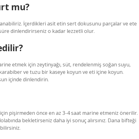
urt mu?
nabiliriz. İçerdikleri asit etin sert dokusunu parçalar ve ete
re dinlendirirseniz o kadar lezzetli olur.
dilir?
ine etmek için zeytinyağı, süt, rendelenmiş soğan suyu,
karabiber ve tuzu bir kaseye koyun ve eti içine koyun.
un içinde dinlendirin.
ı için pişirmeden önce en az 3-4 saat marine etmeniz önerilir.
labında bekletirseniz daha iyi sonuç alırsınız. Dana bifteği
ilirsiniz.