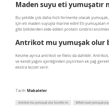
Maden suyu eti yumuşatır 
Bu şekilde çok daha hızlı fermente olacak yumuşak, ka
için eti maden suyuyla marine edin! Eti yumuşatan ma
gibi bitkilerden elde edilen protein sindirici enzimler
Antrikot mu yumuşak olur b
Kesime ayrıca antrikot ve fileto da dahildir. Antriko
ve kendi yağını içerdiğinden pişirirken ek yağ gere
ekstra lezzet verir.
Tarih:
Makaleler
Antrikot mu yumuşak olur bonfile mi
Biftek nasıl yumuşak piş