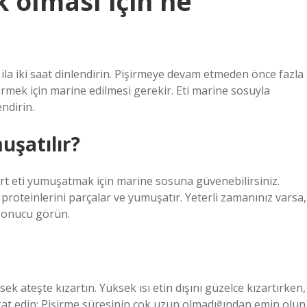
 olması için ne
ila iki saat dinlendirin. Pişirmeye devam etmeden önce fazla
ermek için marine edilmesi gerekir. Eti marine sosuyla
ndirin.
uşatılır?
 sert eti yumuşatmak için marine sosuna güvenebilirsiniz.
n proteinlerini parçalar ve yumuşatır. Yeterli zamanınız varsa,
e sonucu görün.
sek ateşte kızartın. Yüksek ısı etin dışını güzelce kızartırken,
kkat edin: Pişirme süresinin çok uzun olmadığından emin olun