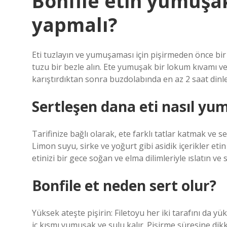
Bonfile etin yumuşak
yapmalı?
Eti tuzlayın ve yumuşaması için pişirmeden önce bir 
tuzu bir bezle alın. Ete yumuşak bir lokum kıvamı v
karıştırdıktan sonra buzdolabında en az 2 saat dinle
Sertleşen dana eti nasıl yum
Tarifinize bağlı olarak, ete farklı tatlar katmak ve
Limon suyu, sirke ve yoğurt gibi asidik içerikler eti
etinizi bir gece soğan ve elma dilimleriyle ıslatın v
Bonfile et neden sert olur?
Yüksek ateşte pişirin: Filetoyu her iki tarafını da yük
iç kısmı yumuşak ve sulu kalır. Pişirme süresine di