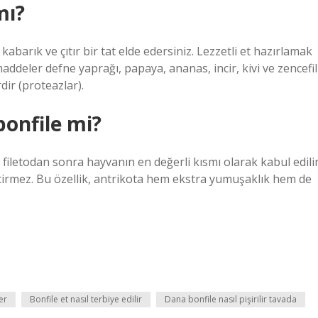
mı?
barık ve çıtır bir tat elde edersiniz. Lezzetli et hazırlamak
ddeler defne yaprağı, papaya, ananas, incir, kivi ve zencefil
dir (proteazlar).
onfile mi?
t, filetodan sonra hayvanın en değerli kısmı olarak kabul edili
ktirmez. Bu özellik, antrikota hem ekstra yumuşaklık hem de
er
Bonfile et nasıl terbiye edilir
Dana bonfile nasıl pişirilir tavada