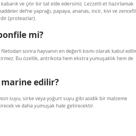
barık ve çıtır bir tat elde edersiniz. Lezzetli et hazırlamak
ddeler defne yaprağı, papaya, ananas, incir, kivi ve zencefil
dir (proteazlar).
onfile mi?
t, filetodan sonra hayvanın en değerli kısmı olarak kabul edili
ktirmez. Bu özellik, antrikota hem ekstra yumuşaklık hem de
 marine edilir?
mon suyu, sirke veya yoğurt suyu gibi asidik bir malzeme
tirecek ve daha yumuşak hale getirecektir.