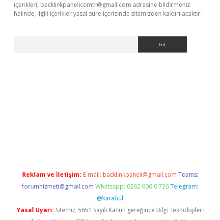
içerikleri,
backlinkpanelicomtr@gmail.com
adresine bildirmeniz
halinde, ilgili içerikler yasal süre içerisinde sitemizden kaldırılacaktır.
Arama
casino
Reklam ve İletişim:
E-mail:
backlinkpaneli@gmail.com
Teams:
forumhizmeti@gmail.com
Whatsapp: 0262 606 0 726
Telegram:
@karabul
Yasal Uyarı:
Sitemiz, 5651 Sayılı Kanun gereğince Bilgi Teknolojileri