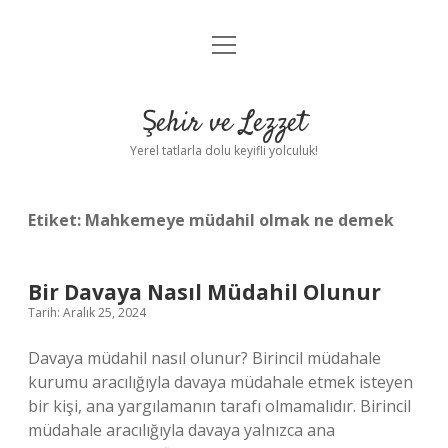
menüyü
Anasayfa
aç
Gizlilik Politikası
Şehir ve Lezzet
Yasal Uyarı
Yerel tatlarla dolu keyifli yolculuk!
Hakkımızda
Etiket:
Mahkemeye müdahil olmak ne demek
Bir Davaya Nasıl Müdahil Olunur
Tarih: Aralık 25, 2024
Davaya müdahil nasıl olunur? Birincil müdahale
kurumu aracılığıyla davaya müdahale etmek isteyen
bir kişi, ana yargılamanın tarafı olmamalıdır. Birincil
müdahale aracılığıyla davaya yalnızca ana