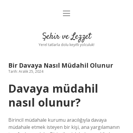
menüyü
Anasayfa
aç
Gizlilik Politikası
Şehir ve Lezzet
Yasal Uyarı
Yerel tatlarla dolu keyifli yolculuk!
Hakkımızda
Bir Davaya Nasıl Müdahil Olunur
Tarih: Aralık 25, 2024
Davaya müdahil
nasıl olunur?
Birincil müdahale kurumu aracılığıyla davaya
müdahale etmek isteyen bir kişi, ana yargılamanın