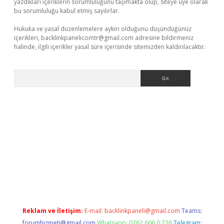
yazdıkları içeriklerin sorumluluğunu taşımakta olup, siteye üye olarak
bu sorumluluğu kabul etmiş sayılırlar.
Hukuka ve yasal düzenlemelere aykırı olduğunu düşündüğünüz
içerikleri,
backlinkpanelicomtr@gmail.com
adresine bildirmeniz
halinde, ilgili içerikler yasal süre içerisinde sitemizden kaldırılacaktır.
Arama
acasino
Reklam ve İletişim:
E-mail:
backlinkpaneli@gmail.com
Teams:
forumhizmeti@gmail.com
Whatsapp: 0262 606 0 726
Telegram: