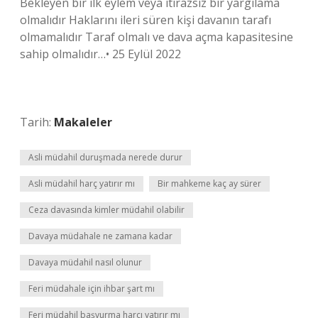
Bekleyen bir ilk eylem veya itirazsız bir yargılama
olmalıdır Haklarını ileri süren kişi davanın tarafı
olmamalıdır Taraf olmalı ve dava açma kapasitesine
sahip olmalıdır…• 25 Eylül 2022
Tarih:
Makaleler
Asli müdahil duruşmada nerede durur
Asli müdahil harç yatırır mı
Bir mahkeme kaç ay sürer
Ceza davasında kimler müdahil olabilir
Davaya müdahale ne zamana kadar
Davaya müdahil nasıl olunur
Feri müdahale için ihbar şart mı
Feri müdahil başvurma harcı yatırır mı